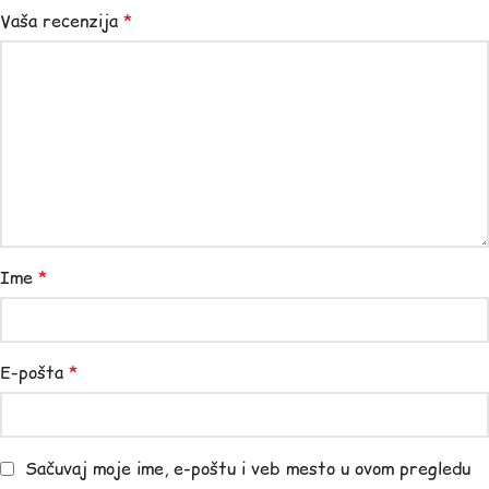
Vaša recenzija
*
Ime
*
E-pošta
*
Sačuvaj moje ime, e-poštu i veb mesto u ovom pregledu