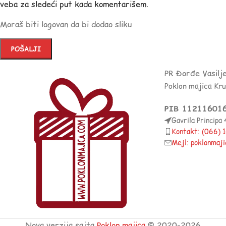
veba za sledeći put kada komentarišem.
Moraš biti logovan da bi dodao sliku
PR Đorđe Vasilj
Poklon majica Kr
PIB 11211601
Gavrila Principa
Kontakt: (066)
Mejl: poklonmaj
Nova verzija sajta
Poklon majica
© 2020-2026