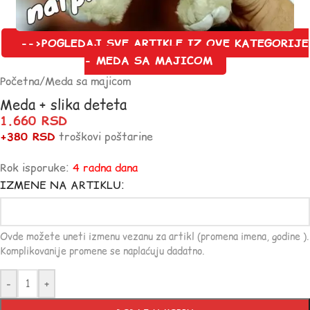
-->POGLEDAJ SVE ARTIKLE IZ OVE KATEGORIJE
- MEDA SA MAJICOM
Početna
/
Meda sa majicom
Meda + slika deteta
1.660
RSD
+380 RSD
troškovi poštarine
Rok isporuke:
4 radna dana
IZMENE NA ARTIKLU:
Ovde možete uneti izmenu vezanu za artikl (promena imena, godine ).
Komplikovanije promene se naplaćuju dadatno.
-
+