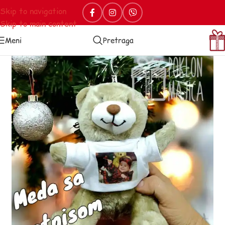
Skip to navigation
Skip to main content
Meni
Pretraga