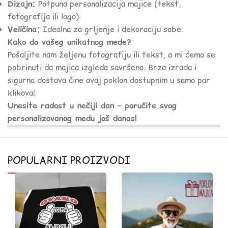
Dizajn:
Potpuna personalizacija majice (tekst,
fotografija ili logo).
Veličina:
Idealna za grljenje i dekoraciju sobe.
Kako do vašeg unikatnog mede?
Pošaljite nam željenu fotografiju ili tekst, a mi ćemo se
pobrinuti da majica izgleda savršeno. Brza izrada i
sigurna dostava čine ovaj poklon dostupnim u samo par
klikova!
Unesite radost u nečiji dan – poručite svog
personalizovanog medu još danas!
POPULARNI PROIZVODI