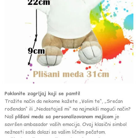
Poklonite zagrljaj koji se pamti!
Tražite način da nekome kažete „Volim te“, „Srećan
rođendan“ ili „Nedostaješ mi“ na najmekši mogući način?
Naš
plišani meda sa personalizovanom majicom
je
savršen ambasador vaših emocija. Ovaj klasični simbol
nežnosti sada dolazi sa vašim ličnim pečatom.