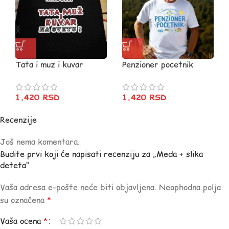
Tata i muz i kuvar
Penzioner pocetnik
(CRNA)
1.420
RSD
1.420
RSD
Recenzije
Još nema komentara.
Budite prvi koji će napisati recenziju za „Meda + slika
deteta“
Vaša adresa e-pošte neće biti objavljena.
Neophodna polja
su označena
*
Vaša ocena
*