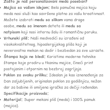
Zašto je naš personalizovani meda poseban?
Majica sa vašom idejom:
Bela pamučna majica koju
meda nosi služi kao savršeno platno za vašu kreativnost.
Možete izabrati
medu sa slikom
vama drage
osobe,
medu sa imenom
deteta ili
medu sa
natpisom
koji nosi internu šalu ili romantičnu poruku.
Vrhunski pliš:
Naši medvedići su izrađeni od
visokokvalitetnog, hipoalergijskog pliša koji je
neverovatno mekan na dodir i bezbedan za sve uzraste.
Štampa koja ne bledi:
Koristimo moderne tehnike
štampe koje prodiru u tkaninu majice, čineći print
postojanim i otpornim na bezbroj zagrljaja.
Poklon za svaku priliku:
Idealan je kao iznenađenje za
Dan zaljubljenih, originalan poklon za godišnjicu, nežan
dar za babine ili omiljena igračka za dečiji rođendan.
Specifikacije proizvoda:
Materijal:
Super mekani pliš (meda) i 100% pamuk
(majica).