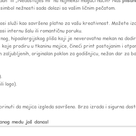
dan“ ili „Nedostaješ mi“ na najmekši mogući način? Naš
pliša
simbol nežnosti sada dolazi sa vašim ličnim pečatom.
si služi kao savršeno platno za vašu kreativnost. Možete iz
osi internu šalu ili romantičnu poruku.
nog, hipoalergijskog pliša koji je neverovatno mekan na dodi
je prodiru u tkaninu majice, čineći print postojanim i otpo
aljubljenih, originalan poklon za godišnjicu, nežan dar za bab
.
i logo).
obrinuti da majica izgleda savršeno. Brza izrada i sigurna dos
vanog medu još danas!