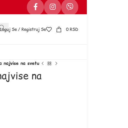
Loguj Se / Registruj Se
0
RSD
a najvise na svetu
najvise na