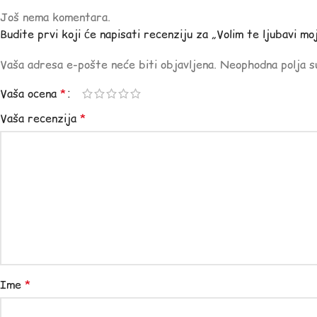
Još nema komentara.
Budite prvi koji će napisati recenziju za „Volim te ljubavi mo
Vaša adresa e-pošte neće biti objavljena.
Neophodna polja 
Vaša ocena
*
Vaša recenzija
*
Ime
*