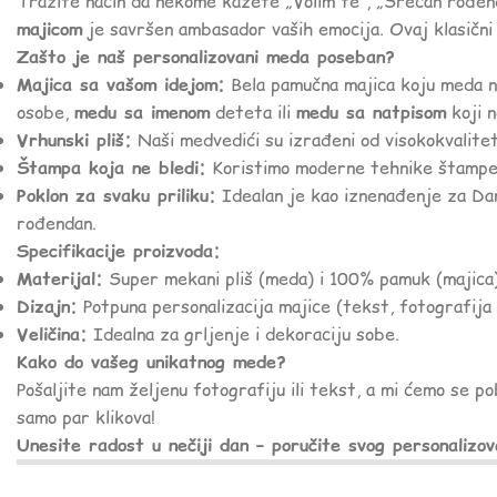
Tražite način da nekome kažete „Volim te“, „Srećan rođen
majicom
je savršen ambasador vaših emocija. Ovaj klasični 
Zašto je naš personalizovani meda poseban?
Majica sa vašom idejom:
Bela pamučna majica koju meda no
osobe,
medu sa imenom
deteta ili
medu sa natpisom
koji n
Vrhunski pliš:
Naši medvedići su izrađeni od visokokvalitet
Štampa koja ne bledi:
Koristimo moderne tehnike štampe ko
Poklon za svaku priliku:
Idealan je kao iznenađenje za Dan z
rođendan.
Specifikacije proizvoda:
Materijal:
Super mekani pliš (meda) i 100% pamuk (majica)
Dizajn:
Potpuna personalizacija majice (tekst, fotografija il
Veličina:
Idealna za grljenje i dekoraciju sobe.
Kako do vašeg unikatnog mede?
Pošaljite nam željenu fotografiju ili tekst, a mi ćemo se p
samo par klikova!
Unesite radost u nečiji dan – poručite svog personalizo