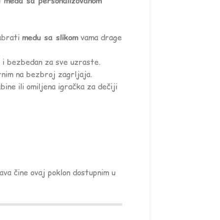
ni meda sa personalizovanom
abrati
medu sa slikom
vama drage
r i bezbedan za sve uzraste.
rnim na bezbroj zagrljaja.
ine ili omiljena igračka za dečiji
tava čine ovaj poklon dostupnim u