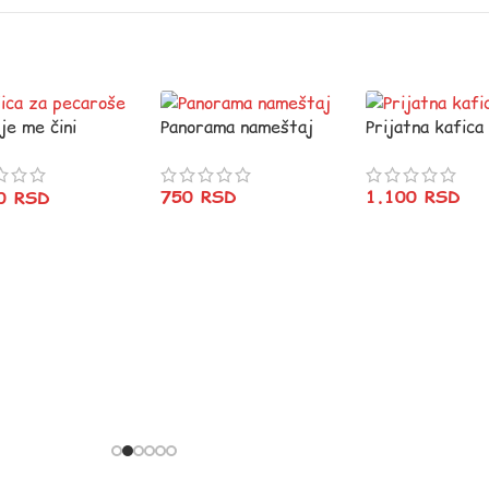
je me čini
Panorama nameštaj
Prijatna kafica
im!
750
RSD
1.100
RSD
20
RSD