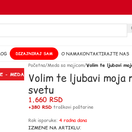
LOG
O NAMA
KONTAKTIRAJTE NAS
DIZAJNIRAJ SAM
Početna
/
Meda sa majicom
/
Volim te ljubavi moj
Volim te ljubavi moja 
JE - MEDA
svetu
1.660
RSD
+380 RSD
troškovi poštarine
Rok isporuke:
4 radna dana
IZMENE NA ARTIKLU: