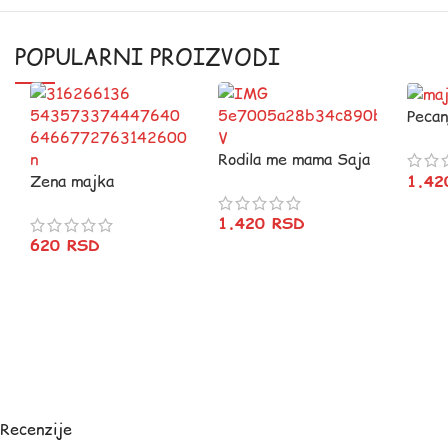
POPULARNI PROIZVODI
Pecan
srećn
Rodila me mama Saja
Zena majka
za sve :)
1.4
kraljica….
1.420
RSD
620
RSD
Recenzije