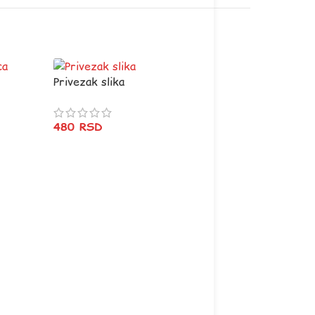
Privezak slika
480
RSD
Sve je ok dok Bilja
ne popizdi
1.420
RSD