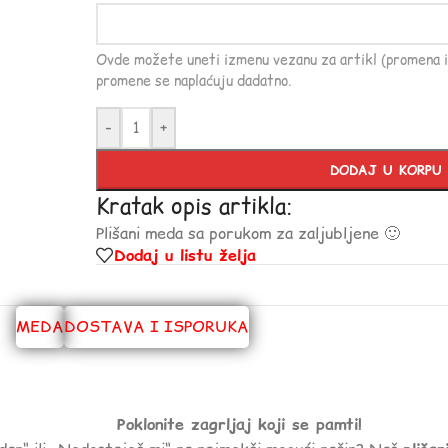
Ovde možete uneti izmenu vezanu za artikl (promena i
promene se naplaćuju dadatno.
-
+
DODAJ U KORPU
Kratak opis artikla:
Plišani meda sa porukom za zaljubljene 🙂
Dodaj u listu želja
MEDA
DOSTAVA I ISPORUKA
Poklonite zagrljaj koji se pamti!