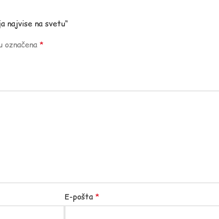
ja najvise na svetu“
su označena
*
E-pošta
*