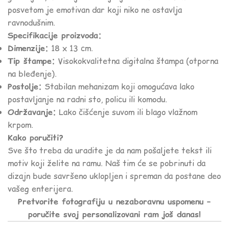
posvetom je emotivan dar koji niko ne ostavlja
ravnodušnim.
Specifikacije proizvoda:
Dimenzije:
18 x 13 cm.
Tip štampe:
Visokokvalitetna digitalna štampa (otporna
na bleđenje).
Postolje:
Stabilan mehanizam koji omogućava lako
postavljanje na radni sto, policu ili komodu.
Održavanje:
Lako čišćenje suvom ili blago vlažnom
krpom.
Kako poručiti?
Sve što treba da uradite je da nam pošaljete tekst ili
motiv koji želite na ramu. Naš tim će se pobrinuti da
dizajn bude savršeno uklopljen i spreman da postane deo
vašeg enterijera.
Pretvorite fotografiju u nezaboravnu uspomenu –
poručite svoj personalizovani ram još danas!