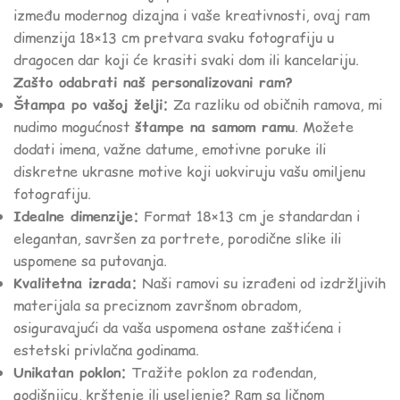
između modernog dizajna i vaše kreativnosti, ovaj ram
dimenzija 18×13 cm pretvara svaku fotografiju u
dragocen dar koji će krasiti svaki dom ili kancelariju.
Zašto odabrati naš personalizovani ram?
Štampa po vašoj želji:
Za razliku od običnih ramova, mi
nudimo mogućnost
štampe na samom ramu
. Možete
dodati imena, važne datume, emotivne poruke ili
diskretne ukrasne motive koji uokviruju vašu omiljenu
fotografiju.
Idealne dimenzije:
Format 18×13 cm je standardan i
elegantan, savršen za portrete, porodične slike ili
uspomene sa putovanja.
Kvalitetna izrada:
Naši ramovi su izrađeni od izdržljivih
materijala sa preciznom završnom obradom,
osiguravajući da vaša uspomena ostane zaštićena i
estetski privlačna godinama.
Unikatan poklon:
Tražite poklon za rođendan,
godišnjicu, krštenje ili useljenje? Ram sa ličnom