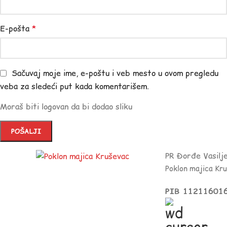
E-pošta
*
Sačuvaj moje ime, e-poštu i veb mesto u ovom pregledu
veba za sledeći put kada komentarišem.
Moraš biti logovan da bi dodao sliku
PR Đorđe Vasilj
Poklon majica Kr
PIB 11211601