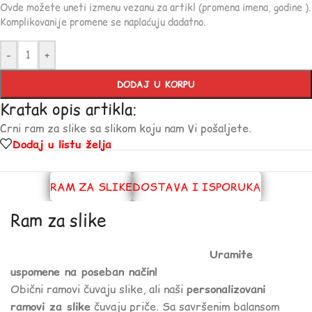
Ovde možete uneti izmenu vezanu za artikl (promena imena, godine ).
Komplikovanije promene se naplaćuju dadatno.
-
+
DODAJ U KORPU
Kratak opis artikla:
Crni ram za slike sa slikom koju nam Vi pošaljete.
Dodaj u listu želja
RAM ZA SLIKE
DOSTAVA I ISPORUKA
Ram za slike
Uramite
uspomene na poseban način!
Obični ramovi čuvaju slike, ali naši
personalizovani
ramovi za slike
čuvaju priče. Sa savršenim balansom