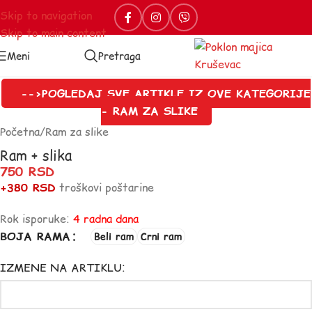
Skip to navigation
Skip to main content
Meni
Pretraga
-->POGLEDAJ SVE ARTIKLE IZ OVE KATEGORIJE
- RAM ZA SLIKE
Početna
/
Ram za slike
Ram + slika
750
RSD
+380 RSD
troškovi poštarine
Rok isporuke:
4 radna dana
BOJA RAMA
Beli ram
Crni ram
IZMENE NA ARTIKLU: