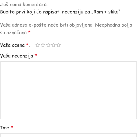
Još nema komentara.
Budite prvi koji će napisati recenziju za „Ram + slika“
Vaša adresa e-pošte neće biti objavljena.
Neophodna polja
su označena
*
Vaša ocena
*
Vaša recenzija
*
Ime
*