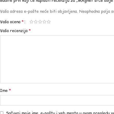
Budite prvi koji će napisati recenziju za „MAgnet srce solje
Vaša adresa e-pošte neće biti objavljena.
Neophodna polja 
Vaša ocena
*
Vaša recenzija
*
Ime
*
Sačuvaj moje ime, e-poštu i veb mesto u ovom pregledu v