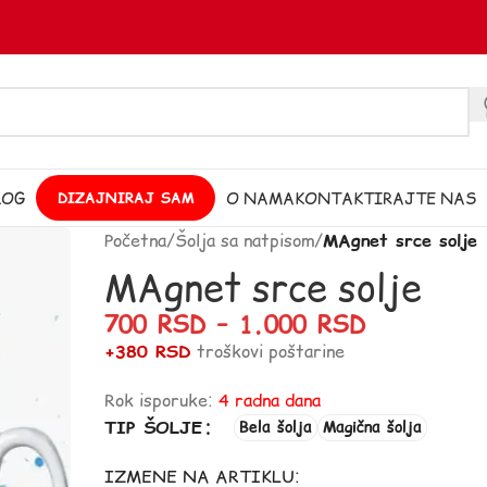
LOG
O NAMA
KONTAKTIRAJTE NAS
DIZAJNIRAJ SAM
Početna
/
Šolja sa natpisom
/
MAgnet srce solje
MAgnet srce solje
700
RSD
–
1.000
RSD
+380 RSD
troškovi poštarine
Rok isporuke:
4 radna dana
TIP ŠOLJE
Bela šolja
Magična šolja
IZMENE NA ARTIKLU: