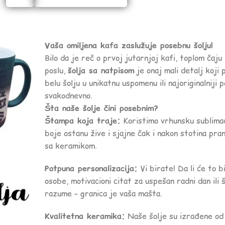
Vaša omiljena kafa zaslužuje posebnu šolju!
Bilo da je reč o prvoj jutarnjoj kafi, toplom čaju
poslu,
šolja sa natpisom
je onaj mali detalj koji 
belu šolju u unikatnu uspomenu ili najoriginalniji p
svakodnevno.
Šta naše šolje čini posebnim?
Štampa koja traje:
Koristimo vrhunsku sublima
boje ostanu žive i sjajne čak i nakon stotina pr
sa keramikom.
Potpuna personalizacija:
Vi birate! Da li će to b
osobe, motivacioni citat za uspešan radni dan ili š
razume – granica je vaša mašta.
Kvalitetna keramika:
Naše šolje su izrađene od 