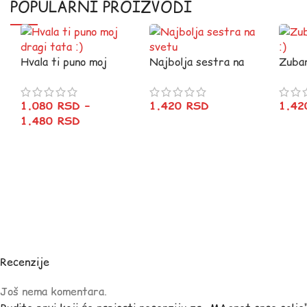
POPULARNI PROIZVODI
Hvala ti puno moj
Najbolja sestra na
Zubar
dragi tata :)
svetu
1.4
1.080
RSD
–
1.420
RSD
1.480
RSD
Recenzije
Još nema komentara.