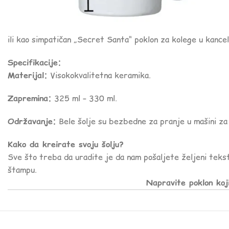
ili kao simpatičan „Secret Santa“ poklon za kolege u kancela
Specifikacije:
Materijal:
Visokokvalitetna keramika.
Zapremina:
325 ml – 330 ml.
Održavanje:
Bele šolje su bezbedne za pranje u mašini za 
Kako da kreirate svoju šolju?
Sve što treba da uradite je da nam pošaljete željeni tekst
štampu.
Napravite poklon koj