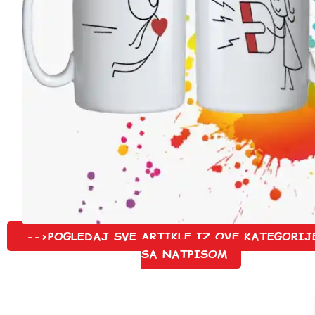
-->POGLEDAJ SVE ARTIKLE IZ OVE KATEGORIJ
SA NATPISOM