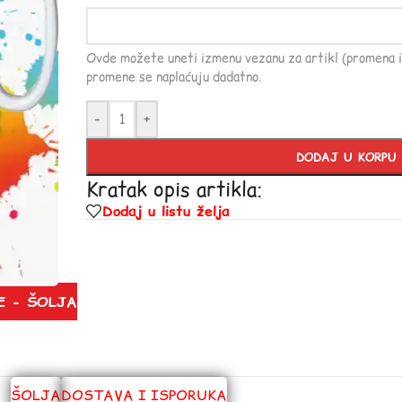
Ovde možete uneti izmenu vezanu za artikl (promena i
promene se naplaćuju dadatno.
-
+
DODAJ U KORPU
Kratak opis artikla:
Dodaj u listu želja
E - ŠOLJA
ŠOLJA
DOSTAVA I ISPORUKA