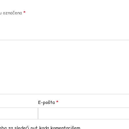
“
su označena
*
E-pošta
*
eba za sledeći put kada komentarišem.