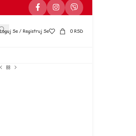
Loguj Se / Registruj Se
0
RSD