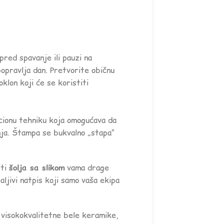
 pred spavanje ili pauzi na
popravlja dan. Pretvorite običnu
oklon koji će se koristiti
cionu tehniku koja omogućava da
anja. Štampa se bukvalno „stapa“
iti
šolja sa slikom
vama drage
aljivi natpis koji samo vaša ekipa
visokokvalitetne bele keramike,