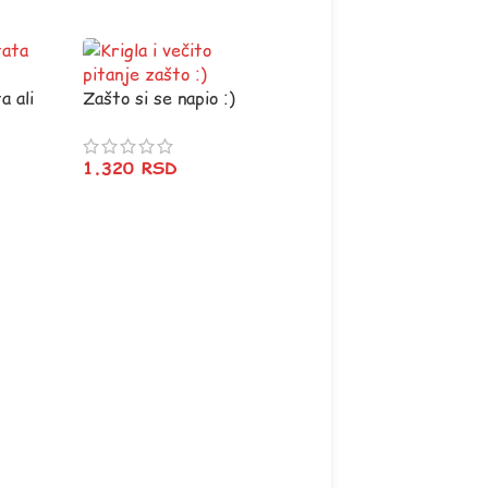
a ali
Zašto si se napio :)
Krigla
1.320
RSD
Feel like 50 Šolja
700
RSD
–
1.000
RSD