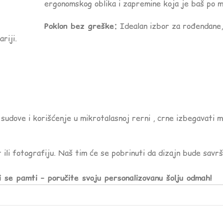
ergonomskog oblika i zapremine koja je baš po m
Poklon bez greške:
Idealan izbor za rođendane, 
riji.
sudove i korišćenje u mikrotalasnoj rerni , crne izbegavati 
 ili fotografiju. Naš tim će se pobrinuti da dizajn bude savr
i se pamti – poručite svoju personalizovanu šolju odmah!