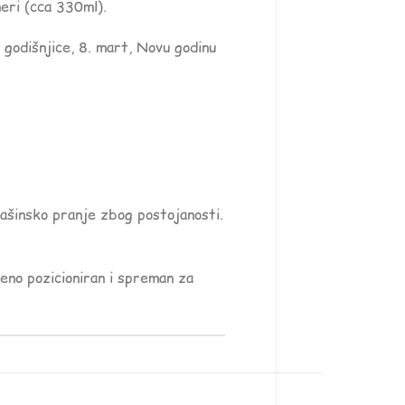
eri (cca 330ml).
godišnjice, 8. mart, Novu godinu
mašinsko pranje zbog postojanosti.
šeno pozicioniran i spreman za