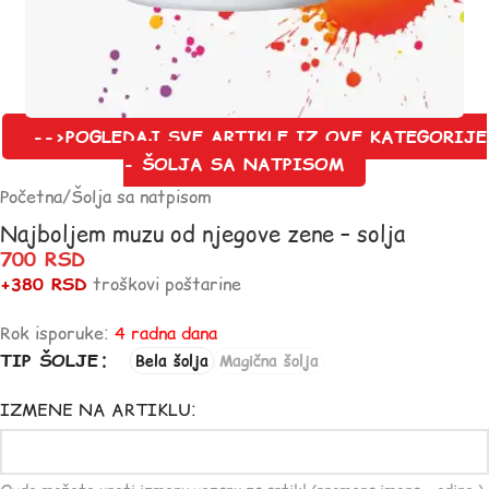
-->POGLEDAJ SVE ARTIKLE IZ OVE KATEGORIJE
- ŠOLJA SA NATPISOM
Početna
/
Šolja sa natpisom
Najboljem muzu od njegove zene – solja
700
RSD
+380 RSD
troškovi poštarine
Rok isporuke:
4 radna dana
TIP ŠOLJE
Bela šolja
Magična šolja
IZMENE NA ARTIKLU: