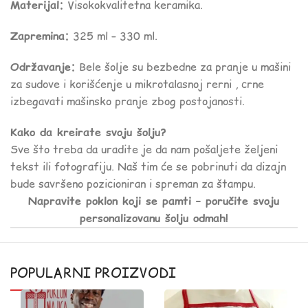
Materijal:
Visokokvalitetna keramika.
Zapremina:
325 ml – 330 ml.
Održavanje:
Bele šolje su bezbedne za pranje u mašini
za sudove i korišćenje u mikrotalasnoj rerni , crne
izbegavati mašinsko pranje zbog postojanosti.
Kako da kreirate svoju šolju?
Sve što treba da uradite je da nam pošaljete željeni
tekst ili fotografiju. Naš tim će se pobrinuti da dizajn
bude savršeno pozicioniran i spreman za štampu.
Napravite poklon koji se pamti – poručite svoju
personalizovanu šolju odmah!
POPULARNI PROIZVODI