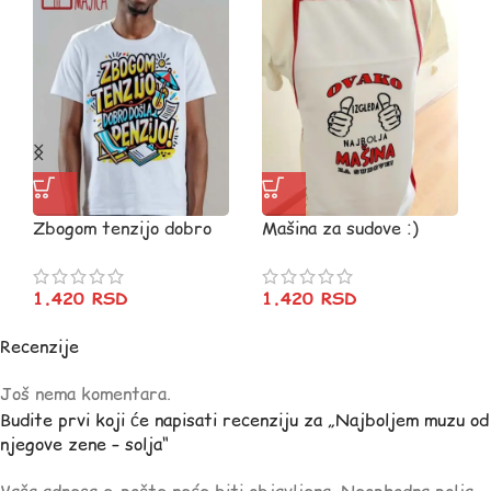
Zbogom tenzijo dobro
Mašina za sudove :)
došla penzio vš1
1.420
RSD
1.420
RSD
Recenzije
Još nema komentara.
Budite prvi koji će napisati recenziju za „Najboljem muzu od
njegove zene – solja“