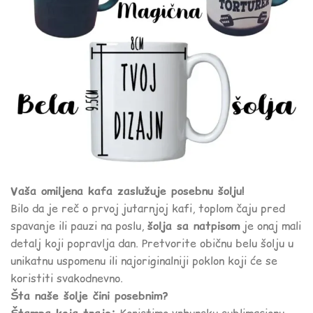
Vaša omiljena kafa zaslužuje posebnu šolju!
Bilo da je reč o prvoj jutarnjoj kafi, toplom čaju pred
spavanje ili pauzi na poslu,
šolja sa natpisom
je onaj mali
detalj koji popravlja dan. Pretvorite običnu belu šolju u
unikatnu uspomenu ili najoriginalniji poklon koji će se
koristiti svakodnevno.
Šta naše šolje čini posebnim?