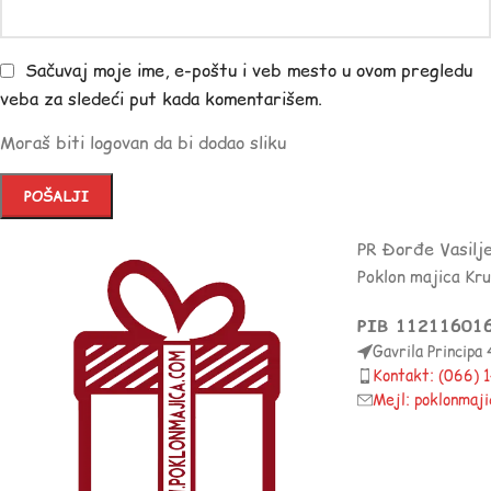
Sačuvaj moje ime, e-poštu i veb mesto u ovom pregledu
veba za sledeći put kada komentarišem.
Moraš biti logovan da bi dodao sliku
PR Đorđe Vasilj
Poklon majica Kr
PIB 11211601
Gavrila Principa
Kontakt: (066)
Mejl: poklonmaj