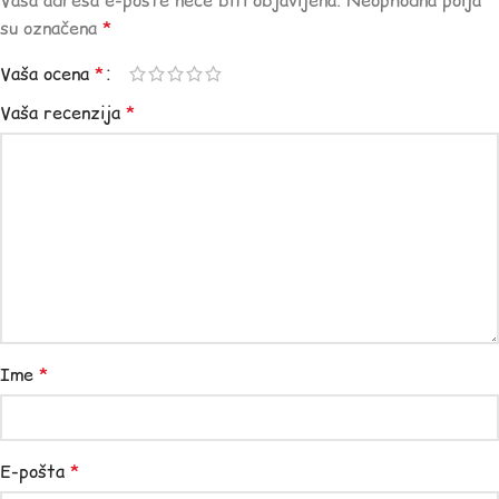
Vaša adresa e-pošte neće biti objavljena.
Neophodna polja
su označena
*
Vaša ocena
*
Vaša recenzija
*
Ime
*
E-pošta
*