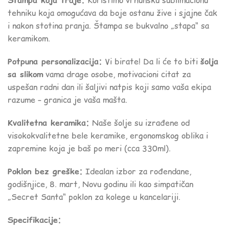
Štampa koja traje:
Koristimo vrhunsku sublimacionu
tehniku koja omogućava da boje ostanu žive i sjajne čak
i nakon stotina pranja. Štampa se bukvalno „stapa“ sa
keramikom.
Potpuna personalizacija:
Vi birate! Da li će to biti
šolja
sa slikom
vama drage osobe, motivacioni citat za
uspešan radni dan ili šaljivi natpis koji samo vaša ekipa
razume – granica je vaša mašta.
Kvalitetna keramika:
Naše šolje su izrađene od
visokokvalitetne bele keramike, ergonomskog oblika i
zapremine koja je baš po meri (cca 330ml).
Poklon bez greške:
Idealan izbor za rođendane,
godišnjice, 8. mart, Novu godinu ili kao simpatičan
„Secret Santa“ poklon za kolege u kancelariji.
Specifikacije: