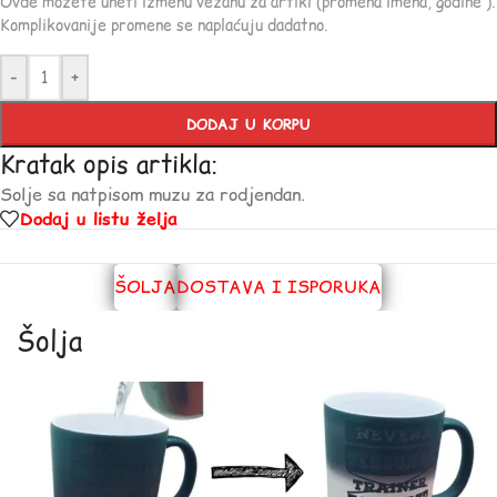
Ovde možete uneti izmenu vezanu za artikl (promena imena, godine ).
Komplikovanije promene se naplaćuju dadatno.
-
+
DODAJ U KORPU
Kratak opis artikla:
Solje sa natpisom muzu za rodjendan.
Dodaj u listu želja
ŠOLJA
DOSTAVA I ISPORUKA
Šolja