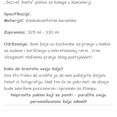
„Secret Santa“ poklon za kolege u kancelariji.
Specifikacije:
Materijal:
Visokokvalitetna keramika.
Zapremina:
325 ml – 330 ml.
Održavanje:
Bele šolje su bezbedne za pranje u mašini
za sudove i korišćenje u mikrotalasnoj rerni , crne
izbegavati mašinsko pranje zbog postojanosti.
Kako da kreirate svoju šolju?
Sve što treba da uradite je da nam pošaljete željeni
tekst ili fotografiju. Naš tim će se pobrinuti da dizajn
bude savršeno pozicioniran i spreman za štampu.
Napravite poklon koji se pamti – poručite svoju
personalizovanu šolju odmah!