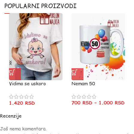
POPULARNI PROIZVODI
Vidimo se uskoro
Nemam 50
devojcica v91
700
RSD
–
1.000
RSD
1.420
RSD
Recenzije
Još nema komentara.