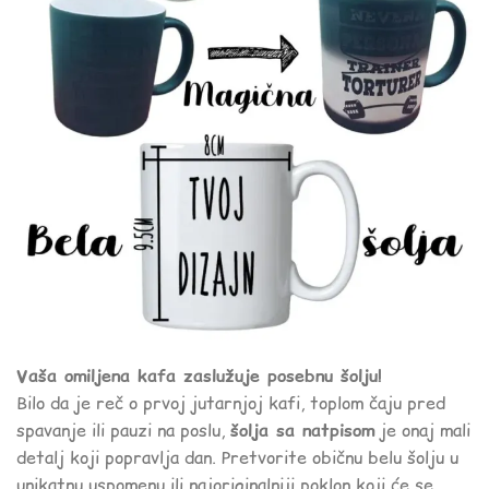
Vaša omiljena kafa zaslužuje posebnu šolju!
Bilo da je reč o prvoj jutarnjoj kafi, toplom čaju pred
spavanje ili pauzi na poslu,
šolja sa natpisom
je onaj mali
detalj koji popravlja dan. Pretvorite običnu belu šolju u
unikatnu uspomenu ili najoriginalniji poklon koji će se