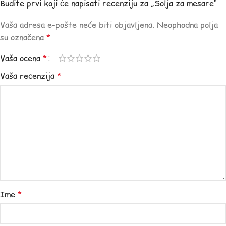
Budite prvi koji će napisati recenziju za „Solja za mesare“
Vaša adresa e-pošte neće biti objavljena.
Neophodna polja
su označena
*
Vaša ocena
*
Vaša recenzija
*
Ime
*