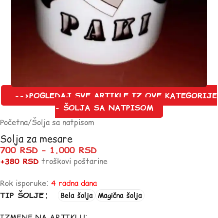
-->POGLEDAJ SVE ARTIKLE IZ OVE KATEGORIJE
- ŠOLJA SA NATPISOM
Početna
/
Šolja sa natpisom
Solja za mesare
700
RSD
–
1.000
RSD
+380 RSD
troškovi poštarine
Rok isporuke:
4 radna dana
TIP ŠOLJE
Bela šolja
Magična šolja
IZMENE NA ARTIKLU: