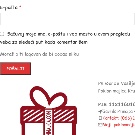
E-pošta
*
Sačuvaj moje ime, e-poštu i veb mesto u ovom pregledu
veba za sledeći put kada komentarišem.
Moraš biti logovan da bi dodao sliku
PR Đorđe Vasilj
Poklon majica Kr
PIB 11211601
Gavrila Principa
Kontakt: (066)
Mejl: poklonmaj