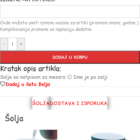
Ovde možete uneti izmenu vezanu za artikl (promena imena, godine ).
Komplikovanije promene se naplaćuju dadatno.
-
+
DODAJ U KORPU
Kratak opis artikla:
Solje sa natpisom za mesara 🙂 Ime je po zelji
Dodaj u listu želja
ŠOLJA
DOSTAVA I ISPORUKA
Šolja