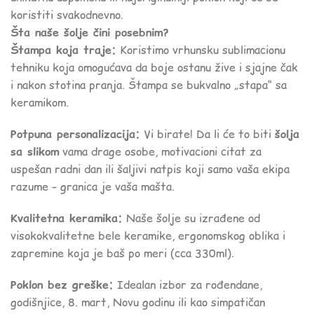
koristiti svakodnevno.
Šta naše šolje čini posebnim?
Štampa koja traje:
Koristimo vrhunsku sublimacionu
tehniku koja omogućava da boje ostanu žive i sjajne čak
i nakon stotina pranja. Štampa se bukvalno „stapa“ sa
keramikom.
Potpuna personalizacija:
Vi birate! Da li će to biti
šolja
sa slikom
vama drage osobe, motivacioni citat za
uspešan radni dan ili šaljivi natpis koji samo vaša ekipa
razume – granica je vaša mašta.
Kvalitetna keramika:
Naše šolje su izrađene od
visokokvalitetne bele keramike, ergonomskog oblika i
zapremine koja je baš po meri (cca 330ml).
Poklon bez greške:
Idealan izbor za rođendane,
godišnjice, 8. mart, Novu godinu ili kao simpatičan