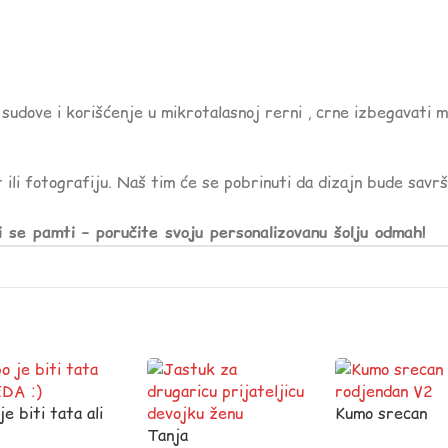
sudove i korišćenje u mikrotalasnoj rerni , crne izbegavati 
 ili fotografiju. Naš tim će se pobrinuti da dizajn bude savr
i se pamti – poručite svoju personalizovanu šolju odmah!
e biti tata ali
Kumo srecan
 :)
Tanja
rodjendan V2