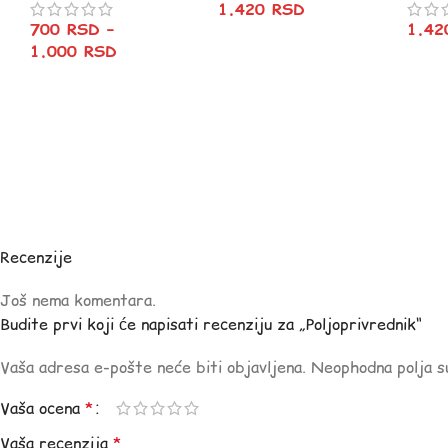
1.420
RSD
700
RSD
–
1.4
1.000
RSD
Recenzije
Još nema komentara.
Budite prvi koji će napisati recenziju za „Poljoprivrednik“
Vaša adresa e-pošte neće biti objavljena.
Neophodna polja 
Vaša ocena
*
Vaša recenzija
*