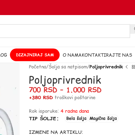
LOG
O NAMA
KONTAKTIRAJTE NAS
DIZAJNIRAJ SAM
Početna
/
Šolja sa natpisom
/
Poljoprivrednik
Poljoprivrednik
700
RSD
–
1.000
RSD
+380 RSD
troškovi poštarine
Rok isporuke:
4 radna dana
TIP ŠOLJE
Bela šolja
Magična šolja
IZMENE NA ARTIKLU: