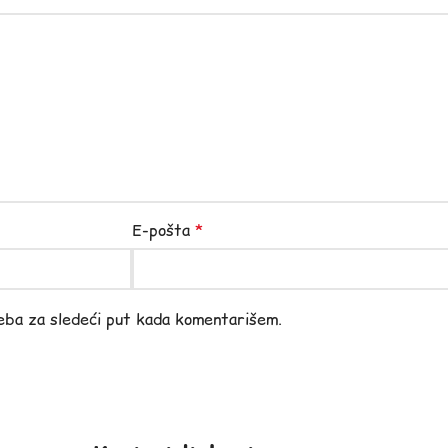
E-pošta
*
eba za sledeći put kada komentarišem.