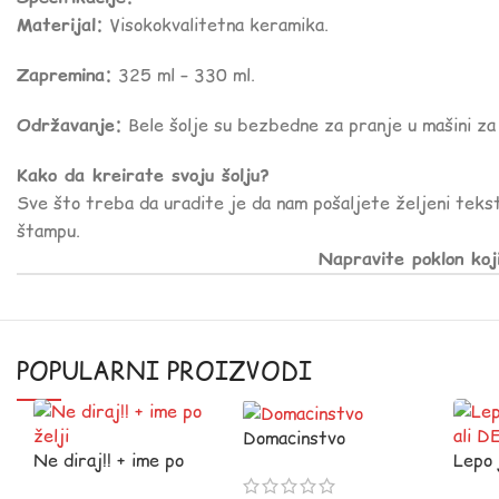
Materijal:
Visokokvalitetna keramika.
Zapremina:
325 ml – 330 ml.
Održavanje:
Bele šolje su bezbedne za pranje u mašini za 
Kako da kreirate svoju šolju?
Sve što treba da uradite je da nam pošaljete željeni tekst
štampu.
Napravite poklon koj
POPULARNI PROIZVODI
Domacinstvo
Ne diraj!! + ime po
Lepo j
želji
DEDA