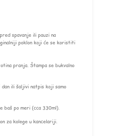
 pred spavanje ili pauzi na
inalniji poklon koji će se koristiti
totina pranja. Štampa se bukvalno
an ili šaljivi natpis koji samo
e baš po meri (cca 330ml).
n za kolege u kancelariji.