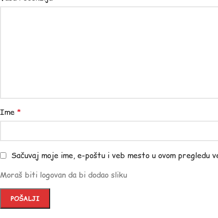
Ime
*
Sačuvaj moje ime, e-poštu i veb mesto u ovom pregledu v
Moraš biti logovan da bi dodao sliku