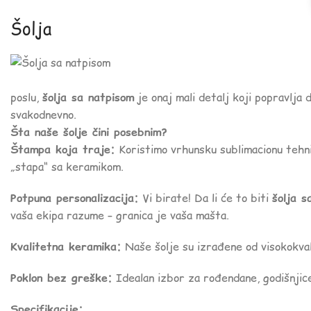
Šolja
poslu,
šolja sa natpisom
je onaj mali detalj koji popravlja d
svakodnevno.
Šta naše šolje čini posebnim?
Štampa koja traje:
Koristimo vrhunsku sublimacionu tehni
„stapa“ sa keramikom.
Potpuna personalizacija:
Vi birate! Da li će to biti
šolja s
vaša ekipa razume – granica je vaša mašta.
Kvalitetna keramika:
Naše šolje su izrađene od visokokval
Poklon bez greške:
Idealan izbor za rođendane, godišnjice,
Specifikacije: