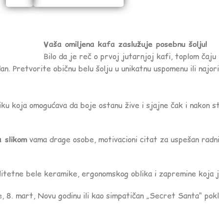
Vaša omiljena kafa zaslužuje posebnu šolju!
Bilo da je reč o prvoj jutarnjoj kafi, toplom čaju
an. Pretvorite običnu belu šolju u unikatnu uspomenu ili najorig
ku koja omogućava da boje ostanu žive i sjajne čak i nakon s
a slikom
vama drage osobe, motivacioni citat za uspešan radni d
itetne bele keramike, ergonomskog oblika i zapremine koja j
 8. mart, Novu godinu ili kao simpatičan „Secret Santa“ poklo