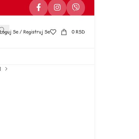
Loguj Se / Registruj Se
0
RSD