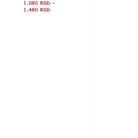
1.080
RSD
–
1.480
RSD
Ja sam tvoj najbolji
poklon za decake
1.360
RSD