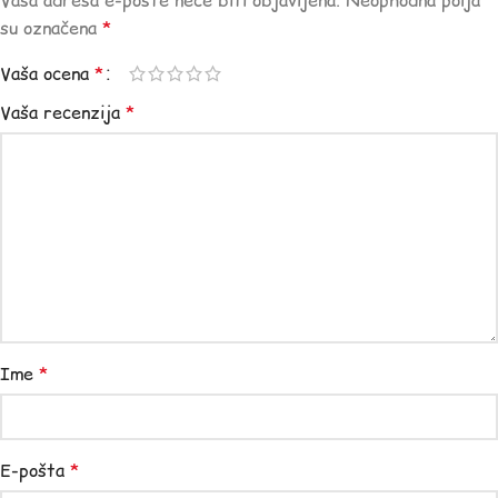
Vaša adresa e-pošte neće biti objavljena.
Neophodna polja
su označena
*
Vaša ocena
*
Vaša recenzija
*
Ime
*
E-pošta
*