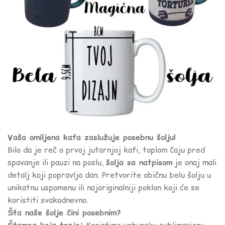
Vaša omiljena kafa zaslužuje posebnu šolju!
Bilo da je reč o prvoj jutarnjoj kafi, toplom čaju pred
spavanje ili pauzi na poslu,
šolja sa natpisom
je onaj mali
detalj koji popravlja dan. Pretvorite običnu belu šolju u
unikatnu uspomenu ili najoriginalniji poklon koji će se
koristiti svakodnevno.
Šta naše šolje čini posebnim?