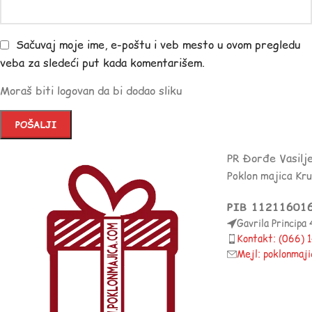
Sačuvaj moje ime, e-poštu i veb mesto u ovom pregledu
veba za sledeći put kada komentarišem.
Moraš biti logovan da bi dodao sliku
PR Đorđe Vasilj
Poklon majica Kr
PIB 11211601
Gavrila Principa
Kontakt: (066)
Mejl: poklonmaj