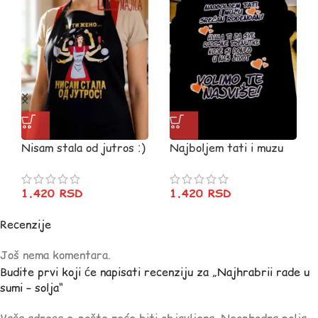
Nisam stala od jutros :)
Najboljem tati i muzu
srecan rodjendan – crna
1.420
RSD
1.420
RSD
Recenzije
Još nema komentara.
Budite prvi koji će napisati recenziju za „Najhrabrii rade u
sumi – solja“