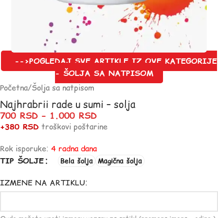
-->POGLEDAJ SVE ARTIKLE IZ OVE KATEGORIJE
- ŠOLJA SA NATPISOM
Početna
/
Šolja sa natpisom
Najhrabrii rade u sumi – solja
700
RSD
–
1.000
RSD
+380 RSD
troškovi poštarine
Rok isporuke:
4 radna dana
TIP ŠOLJE
Bela šolja
Magična šolja
IZMENE NA ARTIKLU: