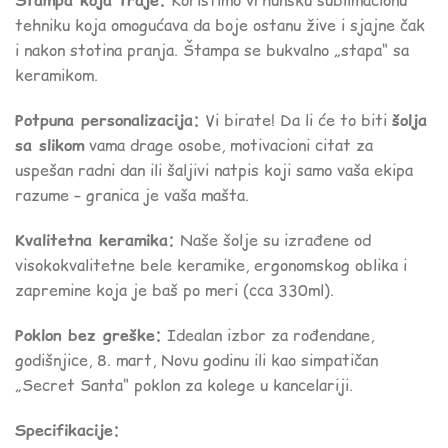
Štampa koja traje:
Koristimo vrhunsku sublimacionu
tehniku koja omogućava da boje ostanu žive i sjajne čak
i nakon stotina pranja. Štampa se bukvalno „stapa“ sa
keramikom.
Potpuna personalizacija:
Vi birate! Da li će to biti
šolja
sa slikom
vama drage osobe, motivacioni citat za
uspešan radni dan ili šaljivi natpis koji samo vaša ekipa
razume – granica je vaša mašta.
Kvalitetna keramika:
Naše šolje su izrađene od
visokokvalitetne bele keramike, ergonomskog oblika i
zapremine koja je baš po meri (cca 330ml).
Poklon bez greške:
Idealan izbor za rođendane,
godišnjice, 8. mart, Novu godinu ili kao simpatičan
„Secret Santa“ poklon za kolege u kancelariji.
Specifikacije: