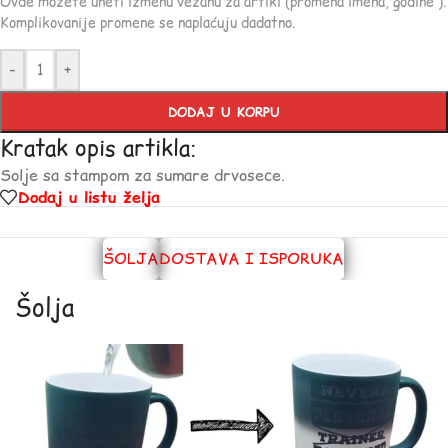
Ovde možete uneti izmenu vezanu za artikl (promena imena, godine ).
Komplikovanije promene se naplaćuju dadatno.
-
+
DODAJ U KORPU
Kratak opis artikla:
Solje sa stampom za sumare drvosece.
Dodaj u listu želja
ŠOLJA
DOSTAVA I ISPORUKA
Šolja