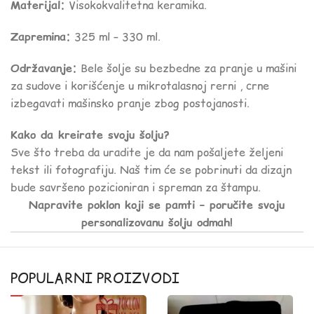
Materijal:
Visokokvalitetna keramika.
Zapremina:
325 ml – 330 ml.
Održavanje:
Bele šolje su bezbedne za pranje u mašini
za sudove i korišćenje u mikrotalasnoj rerni , crne
izbegavati mašinsko pranje zbog postojanosti.
Kako da kreirate svoju šolju?
Sve što treba da uradite je da nam pošaljete željeni
tekst ili fotografiju. Naš tim će se pobrinuti da dizajn
bude savršeno pozicioniran i spreman za štampu.
Napravite poklon koji se pamti – poručite svoju
personalizovanu šolju odmah!
POPULARNI PROIZVODI