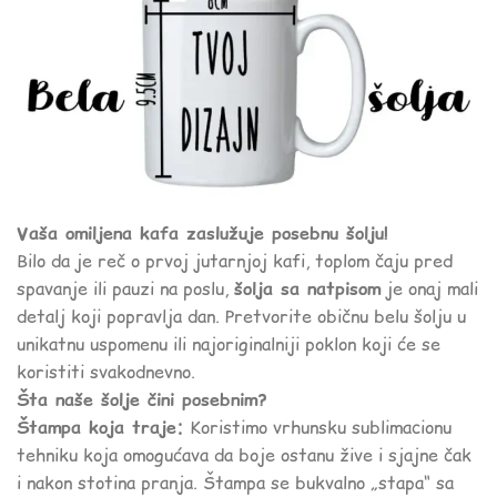
Vaša omiljena kafa zaslužuje posebnu šolju!
Bilo da je reč o prvoj jutarnjoj kafi, toplom čaju pred
spavanje ili pauzi na poslu,
šolja sa natpisom
je onaj mali
detalj koji popravlja dan. Pretvorite običnu belu šolju u
unikatnu uspomenu ili najoriginalniji poklon koji će se
koristiti svakodnevno.
Šta naše šolje čini posebnim?
Štampa koja traje:
Koristimo vrhunsku sublimacionu
tehniku koja omogućava da boje ostanu žive i sjajne čak
i nakon stotina pranja. Štampa se bukvalno „stapa“ sa