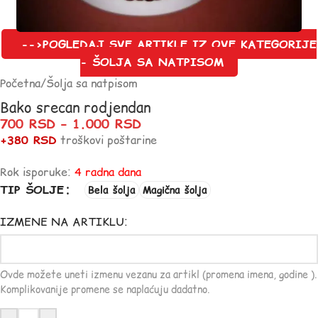
-->POGLEDAJ SVE ARTIKLE IZ OVE KATEGORIJE
- ŠOLJA SA NATPISOM
Početna
/
Šolja sa natpisom
Bako srecan rodjendan
700
RSD
–
1.000
RSD
+380 RSD
troškovi poštarine
Rok isporuke:
4 radna dana
TIP ŠOLJE
Bela šolja
Magična šolja
IZMENE NA ARTIKLU:
Ovde možete uneti izmenu vezanu za artikl (promena imena, godine ).
Komplikovanije promene se naplaćuju dadatno.