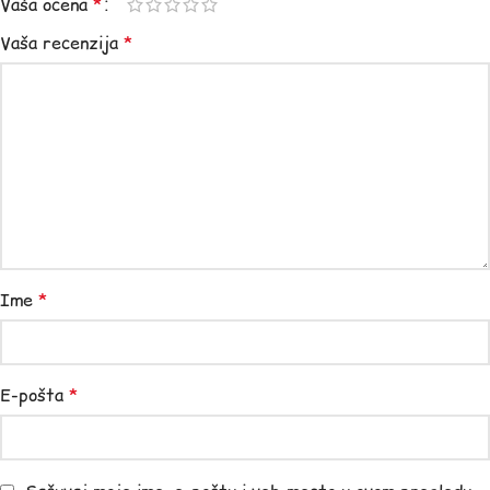
Vaša ocena
*
Vaša recenzija
*
Ime
*
E-pošta
*