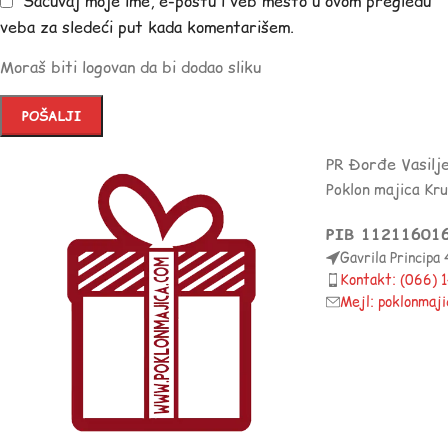
Sačuvaj moje ime, e-poštu i veb mesto u ovom pregledu
veba za sledeći put kada komentarišem.
Moraš biti logovan da bi dodao sliku
PR Đorđe Vasilj
Poklon majica Kr
PIB 11211601
Gavrila Principa
Kontakt: (066)
Mejl: poklonmaj