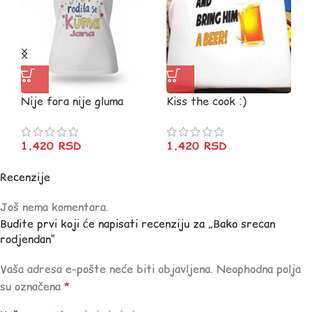
Nije fora nije gluma
Kiss the cook :)
1.420
RSD
1.420
RSD
Recenzije
Još nema komentara.
Budite prvi koji će napisati recenziju za „Bako srecan
rodjendan“
Vaša adresa e-pošte neće biti objavljena.
Neophodna polja
su označena
*