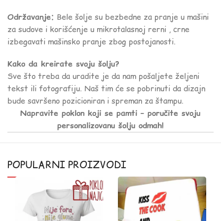
Održavanje:
Bele šolje su bezbedne za pranje u mašini
za sudove i korišćenje u mikrotalasnoj rerni , crne
izbegavati mašinsko pranje zbog postojanosti.
Kako da kreirate svoju šolju?
Sve što treba da uradite je da nam pošaljete željeni
tekst ili fotografiju. Naš tim će se pobrinuti da dizajn
bude savršeno pozicioniran i spreman za štampu.
Napravite poklon koji se pamti – poručite svoju
personalizovanu šolju odmah!
POPULARNI PROIZVODI