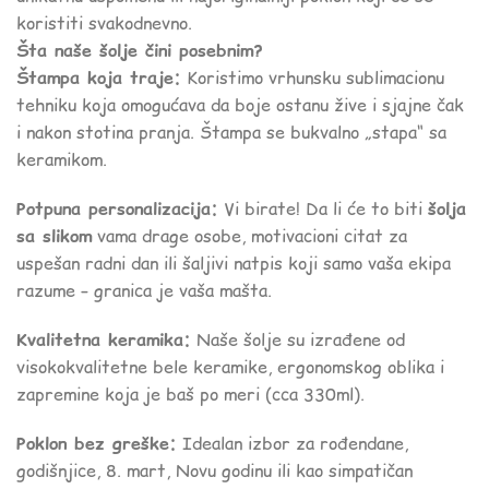
koristiti svakodnevno.
Šta naše šolje čini posebnim?
Štampa koja traje:
Koristimo vrhunsku sublimacionu
tehniku koja omogućava da boje ostanu žive i sjajne čak
i nakon stotina pranja. Štampa se bukvalno „stapa“ sa
keramikom.
Potpuna personalizacija:
Vi birate! Da li će to biti
šolja
sa slikom
vama drage osobe, motivacioni citat za
uspešan radni dan ili šaljivi natpis koji samo vaša ekipa
razume – granica je vaša mašta.
Kvalitetna keramika:
Naše šolje su izrađene od
visokokvalitetne bele keramike, ergonomskog oblika i
zapremine koja je baš po meri (cca 330ml).
Poklon bez greške:
Idealan izbor za rođendane,
godišnjice, 8. mart, Novu godinu ili kao simpatičan