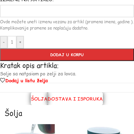
Ovde možete uneti izmenu vezanu za artikl (promena imena, godine ).
Komplikovanije promene se naplaćuju dadatno.
-
+
DODAJ U KORPU
Kratak opis artikla:
Solje sa natpsiom po zelji za lovca.
Dodaj u listu želja
ŠOLJA
DOSTAVA I ISPORUKA
Šolja