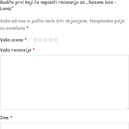
Budite prvi koji će napisati recenziju za „Sezona lova –
Lovac“
Vaša adresa e-pošte neće biti objavljena.
Neophodna polja
su označena
*
Vaša ocena
*
Vaša recenzija
*
Ime
*