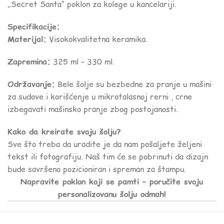
„Secret Santa“ poklon za kolege u kancelariji.
Specifikacije:
Materijal:
Visokokvalitetna keramika.
Zapremina:
325 ml – 330 ml.
Održavanje:
Bele šolje su bezbedne za pranje u mašini
za sudove i korišćenje u mikrotalasnoj rerni , crne
izbegavati mašinsko pranje zbog postojanosti.
Kako da kreirate svoju šolju?
Sve što treba da uradite je da nam pošaljete željeni
tekst ili fotografiju. Naš tim će se pobrinuti da dizajn
bude savršeno pozicioniran i spreman za štampu.
Napravite poklon koji se pamti – poručite svoju
personalizovanu šolju odmah!