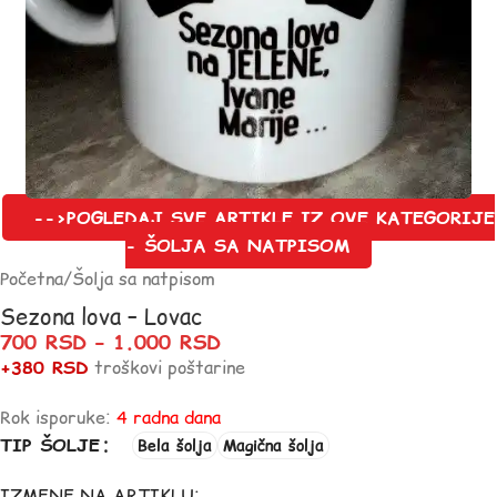
-->POGLEDAJ SVE ARTIKLE IZ OVE KATEGORIJE
- ŠOLJA SA NATPISOM
Početna
/
Šolja sa natpisom
Sezona lova – Lovac
700
RSD
–
1.000
RSD
+380 RSD
troškovi poštarine
Rok isporuke:
4 radna dana
TIP ŠOLJE
Bela šolja
Magična šolja
IZMENE NA ARTIKLU: