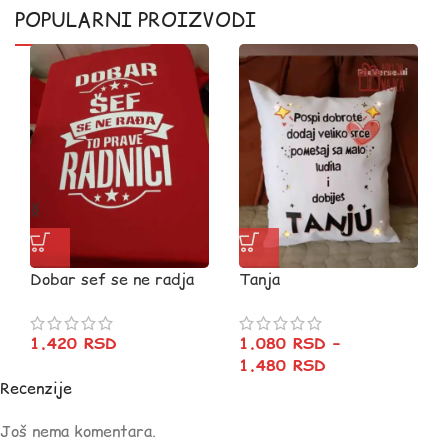
POPULARNI PROIZVODI
Dobar sef se ne radja
Tanja
1.420
RSD
1.080
RSD
–
1.480
RSD
Recenzije
Još nema komentara.