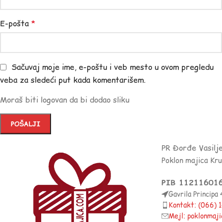
E-pošta
*
Sačuvaj moje ime, e-poštu i veb mesto u ovom pregledu
veba za sledeći put kada komentarišem.
Moraš biti logovan da bi dodao sliku
PR Đorđe Vasilj
Poklon majica Kr
PIB 11211601
Gavrila Principa
Kontakt: (066)
Mejl: poklonmaj