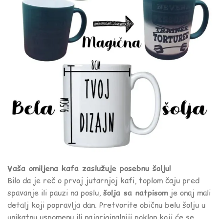
Vaša omiljena kafa zaslužuje posebnu šolju!
Bilo da je reč o prvoj jutarnjoj kafi, toplom čaju pred
spavanje ili pauzi na poslu,
šolja sa natpisom
je onaj mali
detalj koji popravlja dan. Pretvorite običnu belu šolju u
unikatnu uspomenu ili najoriginalniji poklon koji će se