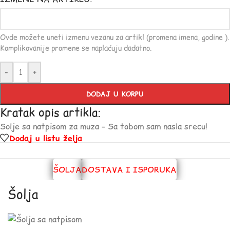
Ovde možete uneti izmenu vezanu za artikl (promena imena, godine ).
Komplikovanije promene se naplaćuju dadatno.
-
+
DODAJ U KORPU
Kratak opis artikla:
Solje sa natpisom za muza – Sa tobom sam nasla srecu!
Dodaj u listu želja
ŠOLJA
DOSTAVA I ISPORUKA
Šolja