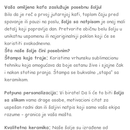
Vaša omiljena kafa zaslužuje posebnu šolju!
Bilo da je reč o prvoj jutarnjoj kafi, toplom čaju pred
spavanje ili pauzi na poslu,
šolja sa natpisom
je onaj mali
detalj koji popravlja dan. Pretvorite običnu belu šolju u
unikatnu uspomenu ili najoriginalniji poklon koji će se
koristiti svakodnevno.
Šta naše šolje čini posebnim?
Štampa koja traje:
Koristimo vrhunsku sublimacionu
tehniku koja omogućava da boje ostanu žive i sjajne čak
i nakon stotina pranja. Štampa se bukvalno „stapa“ sa
keramikom.
Potpuna personalizacija:
Vi birate! Da li će to biti
šolja
sa slikom
vama drage osobe, motivacioni citat za
uspešan radni dan ili šaljivi natpis koji samo vaša ekipa
razume – granica je vaša mašta.
Kvalitetna keramika:
Naše šolje su izrađene od