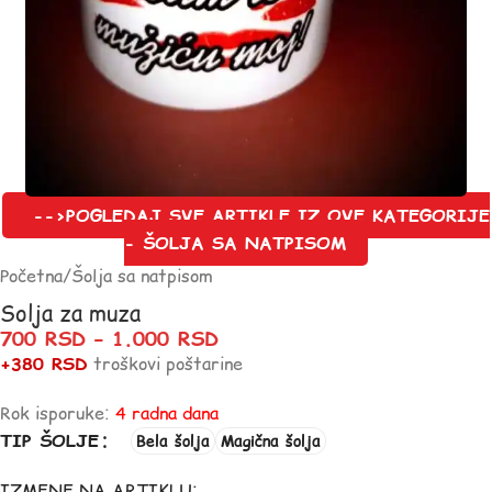
-->POGLEDAJ SVE ARTIKLE IZ OVE KATEGORIJE
- ŠOLJA SA NATPISOM
Početna
/
Šolja sa natpisom
Solja za muza
700
RSD
–
1.000
RSD
+380 RSD
troškovi poštarine
Rok isporuke:
4 radna dana
TIP ŠOLJE
Bela šolja
Magična šolja
IZMENE NA ARTIKLU: