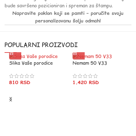
bude savršeno pozicioniran i spreman za štampu.
Napravite poklon koji se pamti – poručite svoju
personalizovanu šolju odmah!
POPULARNI PROIZVODI
Slika Vaše porodice
Nemam 50 V33
810
RSD
1.420
RSD