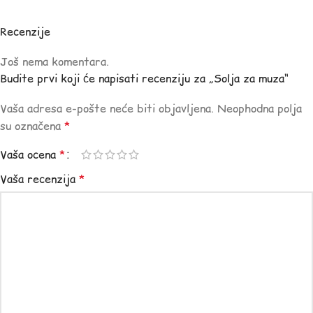
Recenzije
Još nema komentara.
Budite prvi koji će napisati recenziju za „Solja za muza“
Vaša adresa e-pošte neće biti objavljena.
Neophodna polja
su označena
*
Vaša ocena
*
Vaša recenzija
*