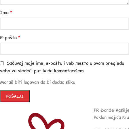
Ime
*
E-pošta
*
Sačuvaj moje ime, e-poštu i veb mesto u ovom pregledu
veba za sledeći put kada komentarišem.
Moraš biti logovan da bi dodao sliku
PR Đorđe Vasilj
Poklon majica Kr