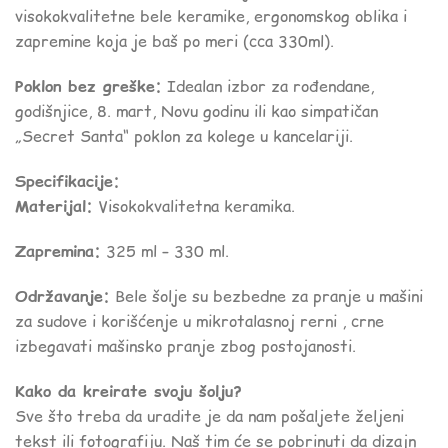
visokokvalitetne bele keramike, ergonomskog oblika i
zapremine koja je baš po meri (cca 330ml).
Poklon bez greške:
Idealan izbor za rođendane,
godišnjice, 8. mart, Novu godinu ili kao simpatičan
„Secret Santa“ poklon za kolege u kancelariji.
Specifikacije:
Materijal:
Visokokvalitetna keramika.
Zapremina:
325 ml – 330 ml.
Održavanje:
Bele šolje su bezbedne za pranje u mašini
za sudove i korišćenje u mikrotalasnoj rerni , crne
izbegavati mašinsko pranje zbog postojanosti.
Kako da kreirate svoju šolju?
Sve što treba da uradite je da nam pošaljete željeni
tekst ili fotografiju. Naš tim će se pobrinuti da dizajn