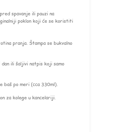
 pred spavanje ili pauzi na
inalniji poklon koji će se koristiti
totina pranja. Štampa se bukvalno
an ili šaljivi natpis koji samo
e baš po meri (cca 330ml).
n za kolege u kancelariji.