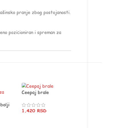
mašinsko pranje zbog postojanosti.
šeno pozicioniran i spreman za
Ceepaj brale
bolji
1.420
RSD
ke