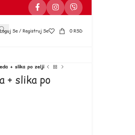
Loguj Se / Registruj Se
0
RSD
da + slika po zelji
 + slika po