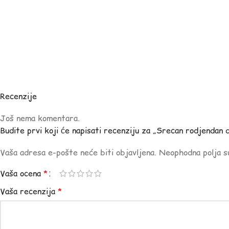
Recenzije
Još nema komentara.
Budite prvi koji će napisati recenziju za „Srecan rodjendan d
Vaša adresa e-pošte neće biti objavljena.
Neophodna polja 
Vaša ocena
*
Vaša recenzija
*