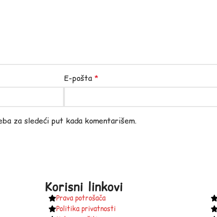
E-pošta
*
eba za sledeći put kada komentarišem.
Korisni linkovi
Prava potrošača
Politika privatnosti