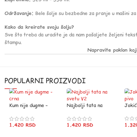
Održavanje:
Bele šolje su bezbedne za pranje u mašini za 
Kako da kreirate svoju šolju?
Sve što treba da uradite je da nam pošaljete željeni tekst
štampu.
Napravite poklon koj
POPULARNI PROIZVODI
Kum nije dugme –
Najbolji tata na
Jokić
crna
svetu V2
1.3
1.420
RSD
1.420
RSD