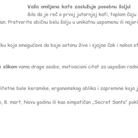
Vaša omiljena kafa zaslužuje posebnu šolju!
Bilo da je reč o prvoj jutarnjoj kafi, toplom čaju
an. Pretvorite običnu belu šolju u unikatnu uspomenu ili najorig
ku koja omogućava da boje ostanu žive i sjajne čak i nakon s
a slikom
vama drage osobe, motivacioni citat za uspešan radni d
itetne bele keramike, ergonomskog oblika i zapremine koja j
 8. mart, Novu godinu ili kao simpatičan „Secret Santa“ poklo