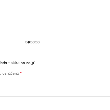
eda + slika po zelji“
su označena
*