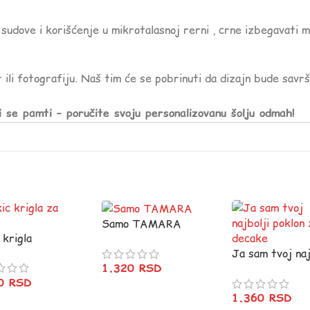
sudove i korišćenje u mikrotalasnoj rerni , crne izbegavati 
 ili fotografiju. Naš tim će se pobrinuti da dizajn bude savr
i se pamti – poručite svoju personalizovanu šolju odmah!
Samo TAMARA
 krigla
Ja sam tvoj naj
1.320
RSD
poklon za deca
20
RSD
1.360
RSD