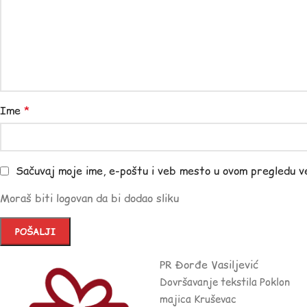
Ime
*
Sačuvaj moje ime, e-poštu i veb mesto u ovom pregledu v
Moraš biti logovan da bi dodao sliku
PR Đorđe Vasiljević
Dovršavanje tekstila Poklon
majica Kruševac