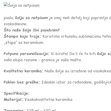
poslu,
šolja sa natpisom
je onaj mali detalj koji popravlja d
svakodnevno.
Šta naše šolje čini posebnim?
Štampa koja traje:
Koristimo vrhunsku sublimacionu tehni
„stapa“ sa keramikom.
Potpuna personalizacija:
Vi birate! Da li će to biti
šolja s
vaša ekipa razume – granica je vaša mašta.
Kvalitetna keramika:
Naše šolje su izrađene od visokokval
Poklon bez greške:
Idealan izbor za rođendane, godišnjice,
Specifikacije:
Materijal:
Visokokvalitetna keramika.
Zapremina:
325 ml – 330 ml.