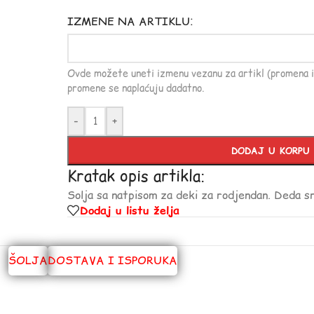
IZMENE NA ARTIKLU:
Ovde možete uneti izmenu vezanu za artikl (promena i
promene se naplaćuju dadatno.
-
+
DODAJ U KORPU
Kratak opis artikla:
Solja sa natpisom za deki za rodjendan. Deda s
Dodaj u listu želja
ŠOLJA
DOSTAVA I ISPORUKA