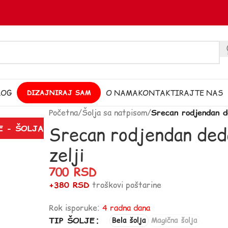
LOG
O NAMA
KONTAKTIRAJTE NAS
DIZAJNIRAJ SAM
Početna
/
Šolja sa natpisom
/
Srecan rodjendan de
Srecan rodjendan deda
E - ŠOLJA
zelji
700
RSD
+380 RSD
troškovi poštarine
Rok isporuke:
4 radna dana
TIP ŠOLJE
Bela šolja
Magična šolja