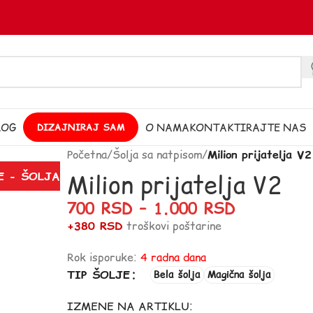
LOG
O NAMA
KONTAKTIRAJTE NAS
DIZAJNIRAJ SAM
Početna
/
Šolja sa natpisom
/
Milion prijatelja V2
Milion prijatelja V2
E - ŠOLJA
700
RSD
–
1.000
RSD
+380 RSD
troškovi poštarine
Rok isporuke:
4 radna dana
TIP ŠOLJE
Bela šolja
Magična šolja
IZMENE NA ARTIKLU: