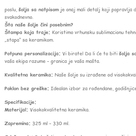
poslu,
šolja sa natpisom
je onaj mali detalj koji popravlja d
svakodnevno.
Šta naše šolje čini posebnim?
Štampa koja traje:
Koristimo vrhunsku sublimacionu tehni
„stapa“ sa keramikom.
Potpuna personalizacija:
Vi birate! Da li će to biti
šolja s
vaša ekipa razume – granica je vaša mašta.
Kvalitetna keramika:
Naše šolje su izrađene od visokokval
Poklon bez greške:
Idealan izbor za rođendane, godišnjice,
Specifikacije:
Materijal:
Visokokvalitetna keramika.
Zapremina:
325 ml – 330 ml.