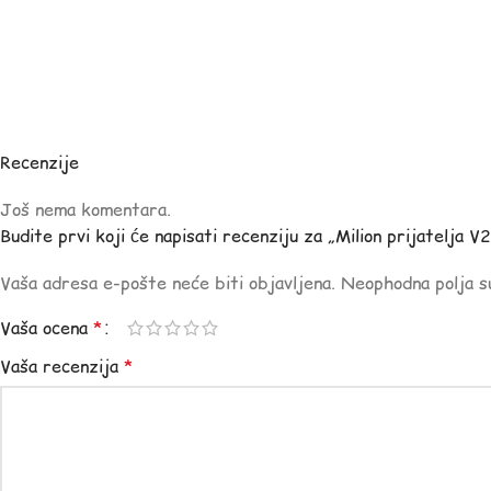
Recenzije
Još nema komentara.
Budite prvi koji će napisati recenziju za „Milion prijatelja V2
Vaša adresa e-pošte neće biti objavljena.
Neophodna polja 
Vaša ocena
*
Vaša recenzija
*