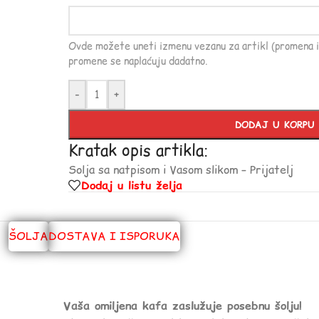
Ovde možete uneti izmenu vezanu za artikl (promena i
promene se naplaćuju dadatno.
-
+
DODAJ U KORPU
Kratak opis artikla:
Solja sa natpisom i Vasom slikom – Prijatelj
Dodaj u listu želja
ŠOLJA
DOSTAVA I ISPORUKA
Vaša omiljena kafa zaslužuje posebnu šolju!