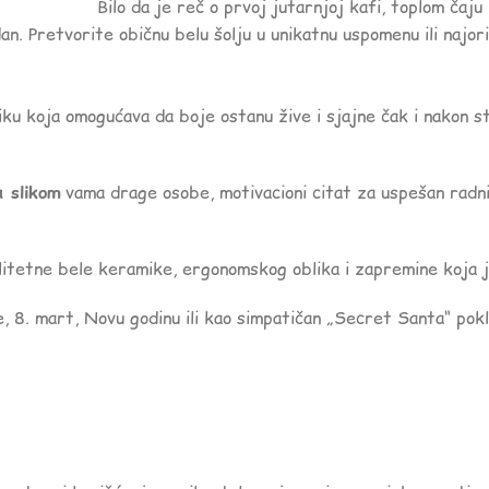
Bilo da je reč o prvoj jutarnjoj kafi, toplom čaju
an. Pretvorite običnu belu šolju u unikatnu uspomenu ili najorig
ku koja omogućava da boje ostanu žive i sjajne čak i nakon s
a slikom
vama drage osobe, motivacioni citat za uspešan radni d
itetne bele keramike, ergonomskog oblika i zapremine koja j
 8. mart, Novu godinu ili kao simpatičan „Secret Santa“ poklo