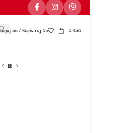
Loguj Se / Registruj Se
0
RSD