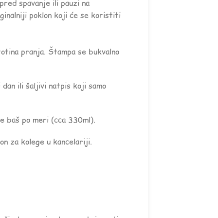
 pred spavanje ili pauzi na
inalniji poklon koji će se koristiti
totina pranja. Štampa se bukvalno
an ili šaljivi natpis koji samo
e baš po meri (cca 330ml).
n za kolege u kancelariji.