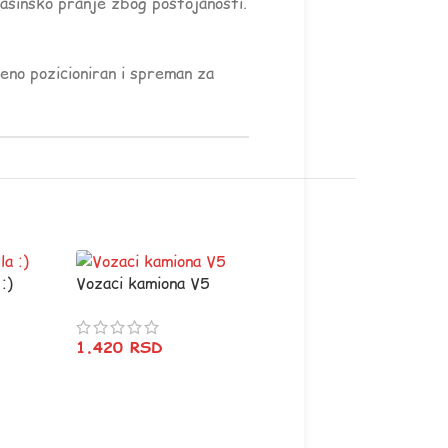
mašinsko pranje zbog postojanosti.
šeno pozicioniran i spreman za
:)
Vozaci kamiona V5
1.420
RSD