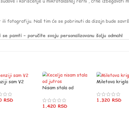
sudove i korišćenje u mikrotalasnoj rerni , crne izbegavati 
 ili fotografiju. Naš tim će se pobrinuti da dizajn bude savr
i se pamti – poručite svoju personalizovanu šolju odmah!
ziji sam V2
Miletova krigla 
Nisam stala od
jutros :)
20
RSD
1.320
RSD
1.420
RSD