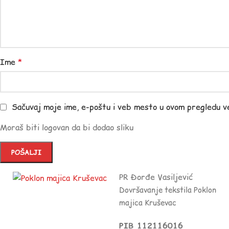
Ime
*
Sačuvaj moje ime, e-poštu i veb mesto u ovom pregledu v
Moraš biti logovan da bi dodao sliku
PR Đorđe Vasiljević
Dovršavanje tekstila Poklon
majica Kruševac
PIB 112116016