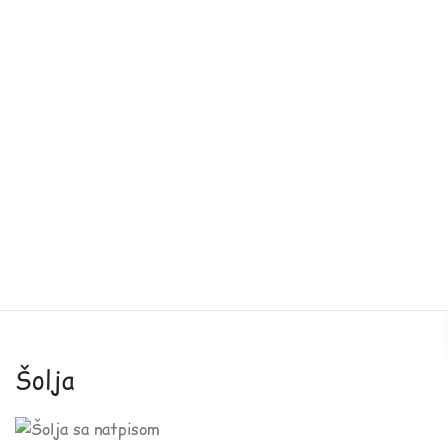
Šolja