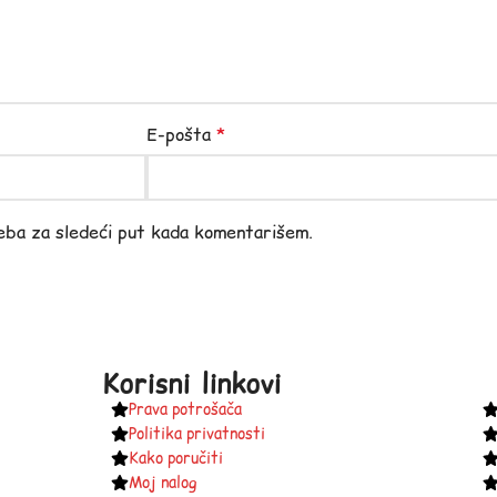
E-pošta
*
eba za sledeći put kada komentarišem.
Korisni linkovi
Prava potrošača
Politika privatnosti
Kako poručiti
Moj nalog