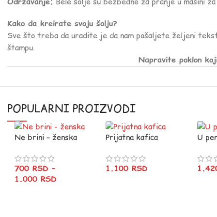
Održavanje:
Bele šolje su bezbedne za pranje u mašini za 
Kako da kreirate svoju šolju?
Sve što treba da uradite je da nam pošaljete željeni tekst
štampu.
Napravite poklon koj
POPULARNI PROIZVODI
Ne brini – ženska
Prijatna kafica
U pen
700
RSD
–
1.100
RSD
1.4
1.000
RSD