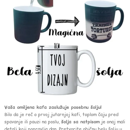
Vaša omiljena kafa zaslužuje posebnu šolju!
Bilo da je reč o prvoj jutarnjoj kafi, toplom čaju pred
spavanje ili pauzi na poslu,
šolja sa natpisom
je onaj mali
detalj koji popravlja dan. Pretvorite običnu belu šolju u