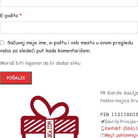
E-pošta
*
Sačuvaj moje ime, e-poštu i veb mesto u ovom pregledu
veba za sledeći put kada komentarišem.
Moraš biti logovan da bi dodao sliku
PR Đorđe Vasilj
Poklon majica Kr
PIB 11211601
Gavrila Principa
Kontakt: (066)
Mejl: poklonmaj