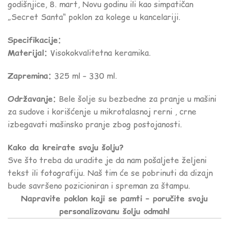
godišnjice, 8. mart, Novu godinu ili kao simpatičan
„Secret Santa“ poklon za kolege u kancelariji.
Specifikacije:
Materijal:
Visokokvalitetna keramika.
Zapremina:
325 ml – 330 ml.
Održavanje:
Bele šolje su bezbedne za pranje u mašini
za sudove i korišćenje u mikrotalasnoj rerni , crne
izbegavati mašinsko pranje zbog postojanosti.
Kako da kreirate svoju šolju?
Sve što treba da uradite je da nam pošaljete željeni
tekst ili fotografiju. Naš tim će se pobrinuti da dizajn
bude savršeno pozicioniran i spreman za štampu.
Napravite poklon koji se pamti – poručite svoju
personalizovanu šolju odmah!