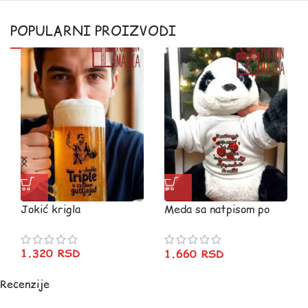
POPULARNI PROIZVODI
Jokić krigla
Meda sa natpisom po
želji
1.320
RSD
1.660
RSD
Recenzije