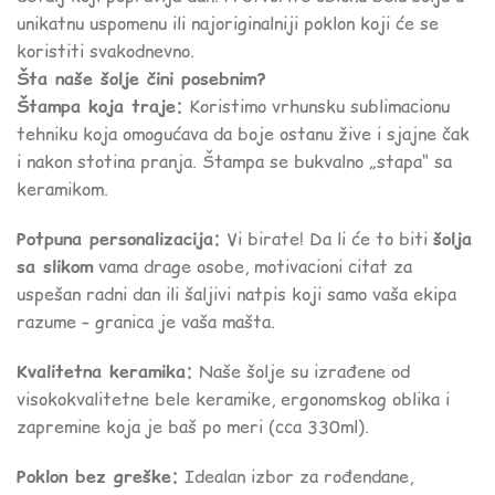
unikatnu uspomenu ili najoriginalniji poklon koji će se
koristiti svakodnevno.
Šta naše šolje čini posebnim?
Štampa koja traje:
Koristimo vrhunsku sublimacionu
tehniku koja omogućava da boje ostanu žive i sjajne čak
i nakon stotina pranja. Štampa se bukvalno „stapa“ sa
keramikom.
Potpuna personalizacija:
Vi birate! Da li će to biti
šolja
sa slikom
vama drage osobe, motivacioni citat za
uspešan radni dan ili šaljivi natpis koji samo vaša ekipa
razume – granica je vaša mašta.
Kvalitetna keramika:
Naše šolje su izrađene od
visokokvalitetne bele keramike, ergonomskog oblika i
zapremine koja je baš po meri (cca 330ml).
Poklon bez greške:
Idealan izbor za rođendane,