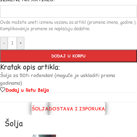
Ovde možete uneti izmenu vezanu za artikl (promena imena, godine ).
Komplikovanije promene se naplaćuju dadatno.
-
+
DODAJ U KORPU
Kratak opis artikla:
Šolja za 50ti rođendan! (moguče je uskladiti prema
godinama)
Dodaj u listu želja
ŠOLJA
DOSTAVA I ISPORUKA
Šolja