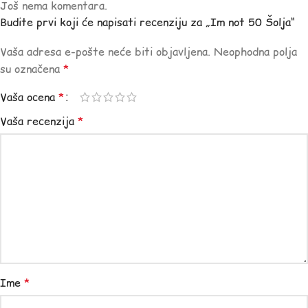
Još nema komentara.
Budite prvi koji će napisati recenziju za „Im not 50 Šolja“
Vaša adresa e-pošte neće biti objavljena.
Neophodna polja
su označena
*
Vaša ocena
*
Vaša recenzija
*
Ime
*