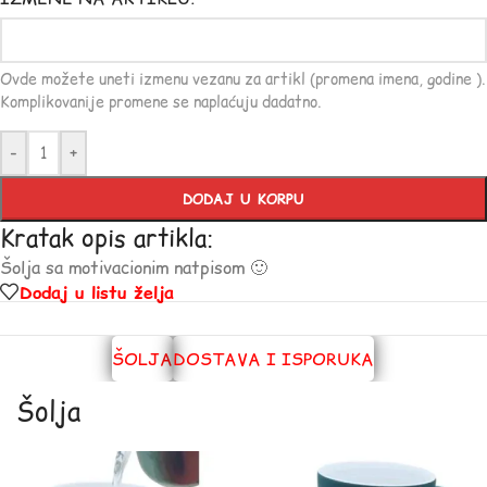
Ovde možete uneti izmenu vezanu za artikl (promena imena, godine ).
Komplikovanije promene se naplaćuju dadatno.
-
+
DODAJ U KORPU
Kratak opis artikla:
Šolja sa motivacionim natpisom 🙂
Dodaj u listu želja
ŠOLJA
DOSTAVA I ISPORUKA
Šolja