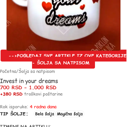
-->POGLEDAJ SVE ARTIKLE IZ OVE KATEGORIJE
- ŠOLJA SA NATPISOM
Početna
/
Šolja sa natpisom
Invest in your dreams
700
RSD
–
1.000
RSD
+380 RSD
troškovi poštarine
Rok isporuke:
4 radna dana
TIP ŠOLJE
Bela šolja
Magična šolja
IZMENE NA ARTIKLU: