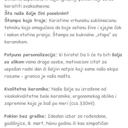
koristiti svakodnevno.
Šta naše šolje čini posebnim?
Štampa koja traje:
Koristimo vrhunsku sublimacionu
tehniku koja omogućava da boje ostanu žive i sjajne čak
i nakon stotina pranja. Štampa se bukvalno „stapa“ sa
keramikom.
Potpuna personalizacija:
Vi birate! Da li će to biti
šolja
sa slikom
vama drage osobe, motivacioni citat za
uspešan radni dan ili šaljivi natpis koji samo vaša ekipa
razume – granica je vaša mašta.
Kvalitetna keramika:
Naše šolje su izrađene od
visokokvalitetne bele keramike, ergonomskog oblika i
zapremine koja je baš po meri (cca 330ml).
Poklon bez greške:
Idealan izbor za rođendane,
godišnjice, 8. mart, Novu godinu ili kao simpatičan