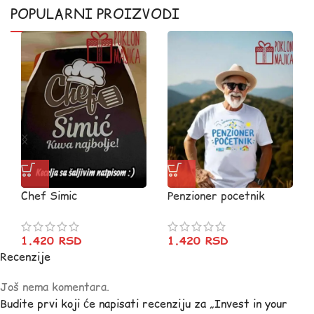
POPULARNI PROIZVODI
Chef Simic
Penzioner pocetnik
1.420
RSD
1.420
RSD
Recenzije
Još nema komentara.
Budite prvi koji će napisati recenziju za „Invest in your