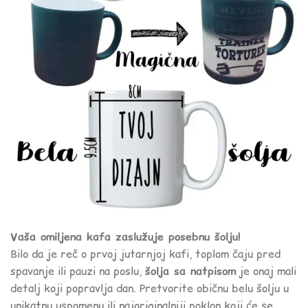
Vaša omiljena kafa zaslužuje posebnu šolju!
Bilo da je reč o prvoj jutarnjoj kafi, toplom čaju pred
spavanje ili pauzi na poslu,
šolja sa natpisom
je onaj mali
detalj koji popravlja dan. Pretvorite običnu belu šolju u
unikatnu uspomenu ili najoriginalniji poklon koji će se