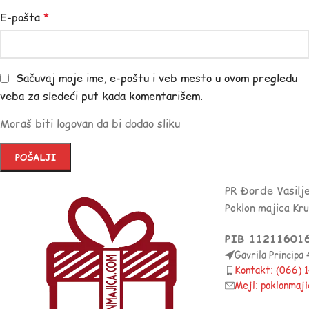
E-pošta
*
Sačuvaj moje ime, e-poštu i veb mesto u ovom pregledu
veba za sledeći put kada komentarišem.
Moraš biti logovan da bi dodao sliku
PR Đorđe Vasilj
Poklon majica Kr
PIB 11211601
Gavrila Principa
Kontakt: (066)
Mejl: poklonmaj