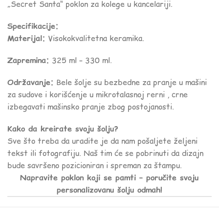
„Secret Santa“ poklon za kolege u kancelariji.
Specifikacije:
Materijal:
Visokokvalitetna keramika.
Zapremina:
325 ml – 330 ml.
Održavanje:
Bele šolje su bezbedne za pranje u mašini
za sudove i korišćenje u mikrotalasnoj rerni , crne
izbegavati mašinsko pranje zbog postojanosti.
Kako da kreirate svoju šolju?
Sve što treba da uradite je da nam pošaljete željeni
tekst ili fotografiju. Naš tim će se pobrinuti da dizajn
bude savršeno pozicioniran i spreman za štampu.
Napravite poklon koji se pamti – poručite svoju
personalizovanu šolju odmah!