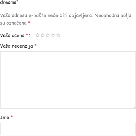
dreams“
Vaša adresa e-pošte neće biti objavljena.
Neophodna polja
su označena
*
Vaša ocena
*
Vaša recenzija
*
Ime
*