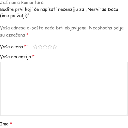
Još nema komentara.
Budite prvi koji će napisati recenziju za „Nerviras Dacu
(ime po želji)“
Vaša adresa e-pošte neće biti objavljena.
Neophodna polja
su označena
*
Vaša ocena
*
Vaša recenzija
*
Ime
*