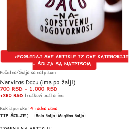
-->POGLEDAJ SVE ARTIKLE IZ OVE KATEGORIJE
- ŠOLJA SA NATPISOM
Početna
/
Šolja sa natpisom
Nerviras Dacu (ime po želji)
700
RSD
–
1.000
RSD
+380 RSD
troškovi poštarine
Rok isporuke:
4 radna dana
TIP ŠOLJE
Bela šolja
Magična šolja
IZMENE NA ARTIKLU: