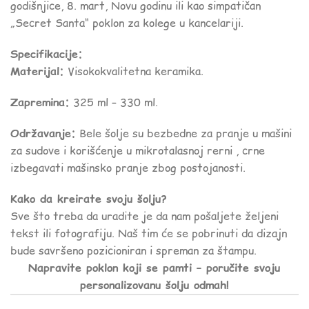
godišnjice, 8. mart, Novu godinu ili kao simpatičan
„Secret Santa“ poklon za kolege u kancelariji.
Specifikacije:
Materijal:
Visokokvalitetna keramika.
Zapremina:
325 ml – 330 ml.
Održavanje:
Bele šolje su bezbedne za pranje u mašini
za sudove i korišćenje u mikrotalasnoj rerni , crne
izbegavati mašinsko pranje zbog postojanosti.
Kako da kreirate svoju šolju?
Sve što treba da uradite je da nam pošaljete željeni
tekst ili fotografiju. Naš tim će se pobrinuti da dizajn
bude savršeno pozicioniran i spreman za štampu.
Napravite poklon koji se pamti – poručite svoju
personalizovanu šolju odmah!