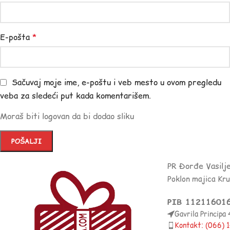
E-pošta
*
Sačuvaj moje ime, e-poštu i veb mesto u ovom pregledu
veba za sledeći put kada komentarišem.
Moraš biti logovan da bi dodao sliku
PR Đorđe Vasilj
Poklon majica Kr
PIB 11211601
Gavrila Principa
Kontakt: (066)