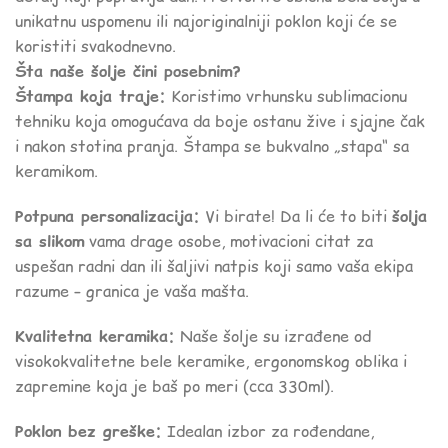
unikatnu uspomenu ili najoriginalniji poklon koji će se
koristiti svakodnevno.
Šta naše šolje čini posebnim?
Štampa koja traje:
Koristimo vrhunsku sublimacionu
tehniku koja omogućava da boje ostanu žive i sjajne čak
i nakon stotina pranja. Štampa se bukvalno „stapa“ sa
keramikom.
Potpuna personalizacija:
Vi birate! Da li će to biti
šolja
sa slikom
vama drage osobe, motivacioni citat za
uspešan radni dan ili šaljivi natpis koji samo vaša ekipa
razume – granica je vaša mašta.
Kvalitetna keramika:
Naše šolje su izrađene od
visokokvalitetne bele keramike, ergonomskog oblika i
zapremine koja je baš po meri (cca 330ml).
Poklon bez greške:
Idealan izbor za rođendane,