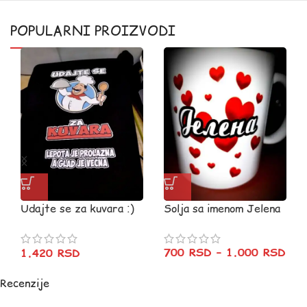
POPULARNI PROIZVODI
Udajte se za kuvara :)
Solja sa imenom Jelena
crna
700
RSD
–
1.000
RSD
1.420
RSD
Recenzije