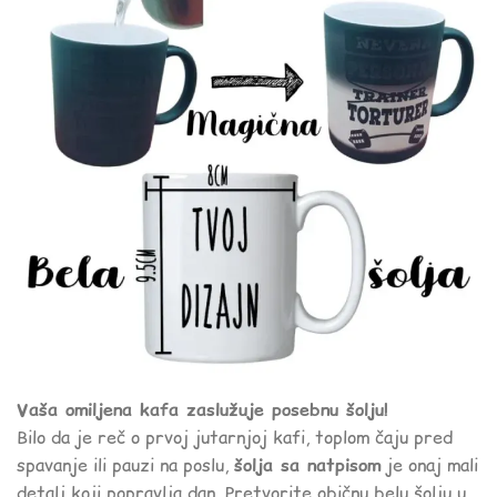
Vaša omiljena kafa zaslužuje posebnu šolju!
Bilo da je reč o prvoj jutarnjoj kafi, toplom čaju pred
spavanje ili pauzi na poslu,
šolja sa natpisom
je onaj mali
detalj koji popravlja dan. Pretvorite običnu belu šolju u