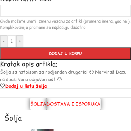
Ovde možete uneti izmenu vezanu za artikl (promena imena, godine ).
Komplikovanije promene se naplaćuju dadatno.
-
+
DODAJ U KORPU
Kratak opis artikla:
Šolja sa natpisom za rodjendan drugarici 🙂 Nerviraš Dacu
na spostvenu odgovornost 🙂
Dodaj u listu želja
ŠOLJA
DOSTAVA I ISPORUKA
Šolja