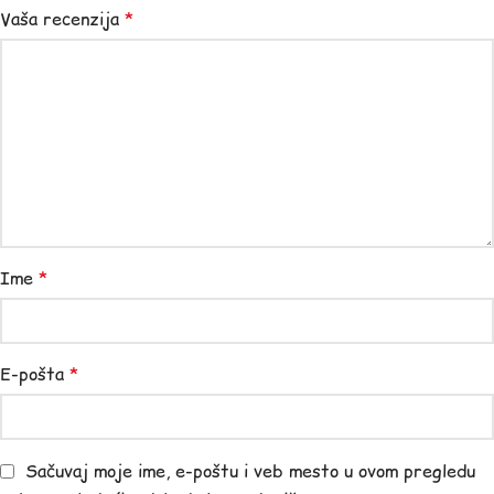
Vaša recenzija
*
Ime
*
E-pošta
*
Sačuvaj moje ime, e-poštu i veb mesto u ovom pregledu