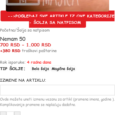
-->POGLEDAJ SVE ARTIKLE IZ OVE KATEGORIJE
- ŠOLJA SA NATPISOM
Početna
/
Šolja sa natpisom
Nemam 50
700
RSD
–
1.000
RSD
+380 RSD
troškovi poštarine
Rok isporuke:
4 radna dana
TIP ŠOLJE
Bela šolja
Magična šolja
IZMENE NA ARTIKLU:
Ovde možete uneti izmenu vezanu za artikl (promena imena, godine ).
Komplikovanije promene se naplaćuju dadatno.