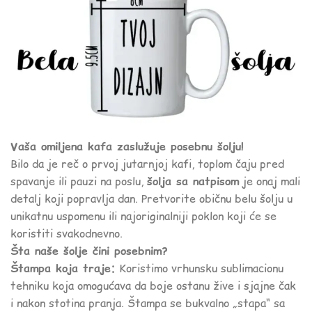
Vaša omiljena kafa zaslužuje posebnu šolju!
Bilo da je reč o prvoj jutarnjoj kafi, toplom čaju pred
spavanje ili pauzi na poslu,
šolja sa natpisom
je onaj mali
detalj koji popravlja dan. Pretvorite običnu belu šolju u
unikatnu uspomenu ili najoriginalniji poklon koji će se
koristiti svakodnevno.
Šta naše šolje čini posebnim?
Štampa koja traje:
Koristimo vrhunsku sublimacionu
tehniku koja omogućava da boje ostanu žive i sjajne čak
i nakon stotina pranja. Štampa se bukvalno „stapa“ sa