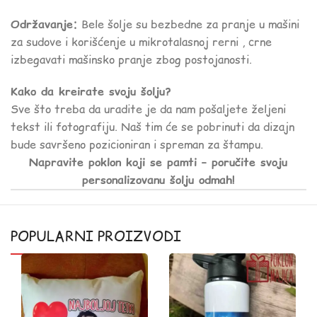
Održavanje:
Bele šolje su bezbedne za pranje u mašini
za sudove i korišćenje u mikrotalasnoj rerni , crne
izbegavati mašinsko pranje zbog postojanosti.
Kako da kreirate svoju šolju?
Sve što treba da uradite je da nam pošaljete željeni
tekst ili fotografiju. Naš tim će se pobrinuti da dizajn
bude savršeno pozicioniran i spreman za štampu.
Napravite poklon koji se pamti – poručite svoju
personalizovanu šolju odmah!
POPULARNI PROIZVODI