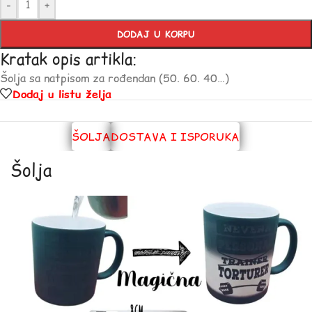
-
+
DODAJ U KORPU
Kratak opis artikla:
Šolja sa natpisom za rođendan (50. 60. 40…)
Dodaj u listu želja
ŠOLJA
DOSTAVA I ISPORUKA
Šolja