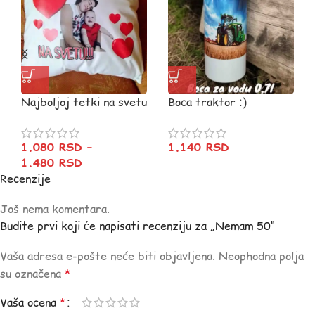
Najboljoj tetki na svetu
Boca traktor :)
1.080
RSD
–
1.140
RSD
1.480
RSD
Recenzije
Još nema komentara.
Budite prvi koji će napisati recenziju za „Nemam 50“
Vaša adresa e-pošte neće biti objavljena.
Neophodna polja
su označena
*
Vaša ocena
*