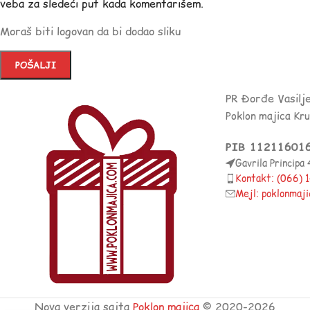
veba za sledeći put kada komentarišem.
Moraš biti logovan da bi dodao sliku
PR Đorđe Vasilj
Poklon majica Kr
PIB 11211601
Gavrila Principa
Kontakt: (066)
Mejl: poklonmaj
Nova verzija sajta
Poklon majica
© 2020-2026