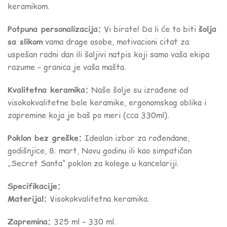
keramikom.
Potpuna personalizacija:
Vi birate! Da li će to biti
šolja
sa slikom
vama drage osobe, motivacioni citat za
uspešan radni dan ili šaljivi natpis koji samo vaša ekipa
razume – granica je vaša mašta.
Kvalitetna keramika:
Naše šolje su izrađene od
visokokvalitetne bele keramike, ergonomskog oblika i
zapremine koja je baš po meri (cca 330ml).
Poklon bez greške:
Idealan izbor za rođendane,
godišnjice, 8. mart, Novu godinu ili kao simpatičan
„Secret Santa“ poklon za kolege u kancelariji.
Specifikacije:
Materijal:
Visokokvalitetna keramika.
Zapremina:
325 ml – 330 ml.