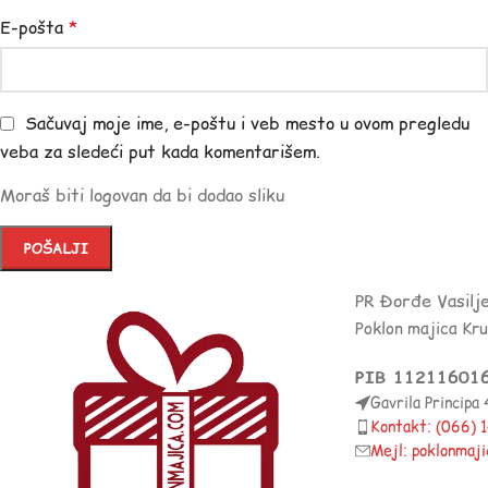
E-pošta
*
Sačuvaj moje ime, e-poštu i veb mesto u ovom pregledu
veba za sledeći put kada komentarišem.
Moraš biti logovan da bi dodao sliku
PR Đorđe Vasilj
Poklon majica Kr
PIB 11211601
Gavrila Principa
Kontakt: (066)
Mejl: poklonmaj