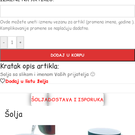
Ovde možete uneti izmenu vezanu za artikl (promena imena, godine ).
Komplikovanije promene se naplaćuju dadatno.
-
+
DODAJ U KORPU
Kratak opis artikla:
Solja sa slikom i imenom Vaših prijatelja 🙂
Dodaj u listu želja
ŠOLJA
DOSTAVA I ISPORUKA
Šolja