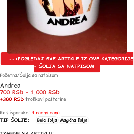
-->POGLEDAJ SVE ARTIKLE IZ OVE KATEGORIJE
- ŠOLJA SA NATPISOM
Početna
/
Šolja sa natpisom
Andrea
700
RSD
–
1.000
RSD
+380 RSD
troškovi poštarine
Rok isporuke:
4 radna dana
TIP ŠOLJE
Bela šolja
Magična šolja
IZMENE NA ARTIKLU: