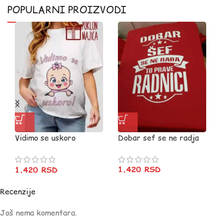
POPULARNI PROIZVODI
Vidimo se uskoro
Dobar sef se ne radja
devojcica v91
1.420
RSD
1.420
RSD
Recenzije
Još nema komentara.