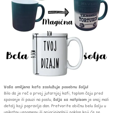
Vaša omiljena kafa zaslužuje posebnu šolju!
Bilo da je reč o prvoj jutarnjoj kafi, toplom čaju pred
spavanje ili pauzi na poslu,
šolja sa natpisom
je onaj mali
detalj koji popravlja dan. Pretvorite običnu belu šolju u
unikatnu uspomenu ili najoriginalniji poklon koji će se