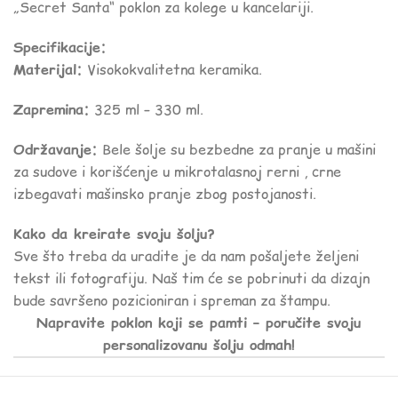
„Secret Santa“ poklon za kolege u kancelariji.
Specifikacije:
Materijal:
Visokokvalitetna keramika.
Zapremina:
325 ml – 330 ml.
Održavanje:
Bele šolje su bezbedne za pranje u mašini
za sudove i korišćenje u mikrotalasnoj rerni , crne
izbegavati mašinsko pranje zbog postojanosti.
Kako da kreirate svoju šolju?
Sve što treba da uradite je da nam pošaljete željeni
tekst ili fotografiju. Naš tim će se pobrinuti da dizajn
bude savršeno pozicioniran i spreman za štampu.
Napravite poklon koji se pamti – poručite svoju
personalizovanu šolju odmah!