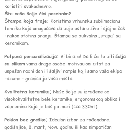
koristiti svakodnevno.
Šta naše šolje čini posebnim?
Štampa koja traje:
Koristimo vrhunsku sublimacionu
tehniku koja omogućava da boje ostanu žive i sjajne čak
i nakon stotina pranja. Štampa se bukvalno „stapa“ sa
keramikom.
Potpuna personalizacija:
Vi birate! Da li će to biti
šolja
sa slikom
vama drage osobe, motivacioni citat za
uspešan radni dan ili šaljivi natpis koji samo vaša ekipa
razume – granica je vaša mašta.
Kvalitetna keramika:
Naše šolje su izrađene od
visokokvalitetne bele keramike, ergonomskog oblika i
zapremine koja je baš po meri (cca 330ml).
Poklon bez greške:
Idealan izbor za rođendane,
godišnjice, 8. mart, Novu godinu ili kao simpatičan