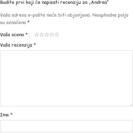
Budite prvi koji će napisati recenziju za „Andrea“
Vaša adresa e-pošte neće biti objavljena.
Neophodna polja
su označena
*
Vaša ocena
*
Vaša recenzija
*
Ime
*