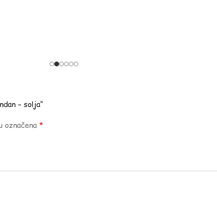
ndan – solja“
su označena
*