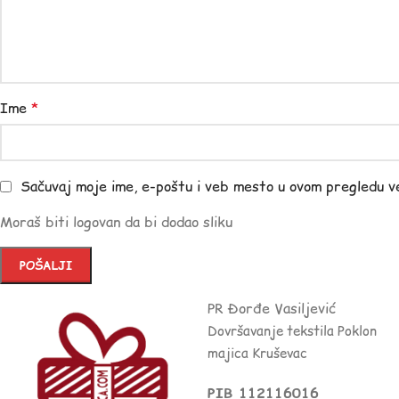
Ime
*
Sačuvaj moje ime, e-poštu i veb mesto u ovom pregledu v
Moraš biti logovan da bi dodao sliku
PR Đorđe Vasiljević
Dovršavanje tekstila Poklon
majica Kruševac
PIB 112116016