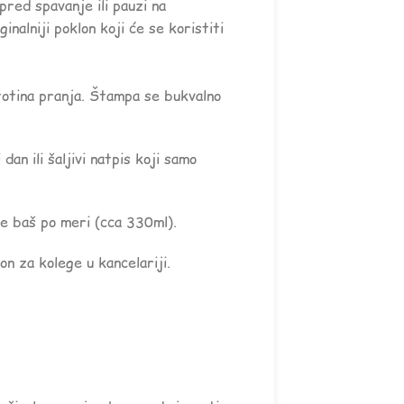
 pred spavanje ili pauzi na
inalniji poklon koji će se koristiti
totina pranja. Štampa se bukvalno
an ili šaljivi natpis koji samo
e baš po meri (cca 330ml).
n za kolege u kancelariji.