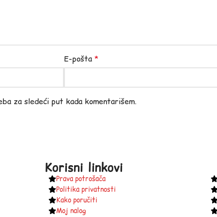
E-pošta
*
eba za sledeći put kada komentarišem.
Korisni linkovi
Prava potrošača
Politika privatnosti
Kako poručiti
Moj nalog