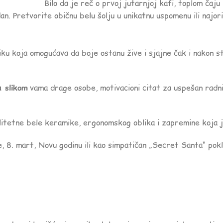
Bilo da je reč o prvoj jutarnjoj kafi, toplom čaju
an. Pretvorite običnu belu šolju u unikatnu uspomenu ili najorig
ku koja omogućava da boje ostanu žive i sjajne čak i nakon s
a slikom
vama drage osobe, motivacioni citat za uspešan radni d
itetne bele keramike, ergonomskog oblika i zapremine koja j
 8. mart, Novu godinu ili kao simpatičan „Secret Santa“ poklo