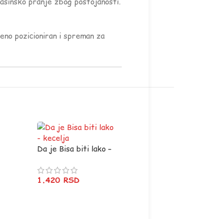
mašinsko pranje zbog postojanosti.
šeno pozicioniran i spreman za
Da je Bisa biti lako –
kecelja
1.420
RSD
Prijatna kafica