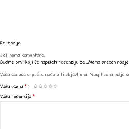
Recenzije
Još nema komentara.
Budite prvi koji će napisati recenziju za „Mama srecan rodje
Vaša adresa e-pošte neće biti objavljena.
Neophodna polja 
Vaša ocena
*
Vaša recenzija
*