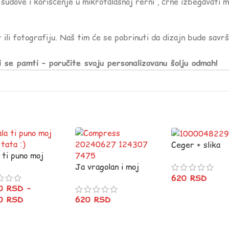
sudove i korišćenje u mikrotalasnoj rerni , crne izbegavati 
 ili fotografiju. Naš tim će se pobrinuti da dizajn bude savr
i se pamti – poručite svoju personalizovanu šolju odmah!
Ceger + slika
 ti puno moj
ljubimca
 tata :)
Ja vragolan i moj
deda
620
RSD
80
RSD
–
80
RSD
620
RSD