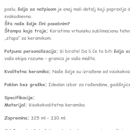
poslu,
šolja sa natpisom
je onaj mali detalj koji popravlja d
svakodnevno.
Šta naše šolje čini posebnim?
Štampa koja traje:
Koristimo vrhunsku sublimacionu tehni
„stapa“ sa keramikom.
Potpuna personalizacija:
Vi birate! Da li će to biti
šolja s
vaša ekipa razume – granica je vaša mašta.
Kvalitetna keramika:
Naše šolje su izrađene od visokokval
Poklon bez greške:
Idealan izbor za rođendane, godišnjice,
Specifikacije:
Materijal:
Visokokvalitetna keramika.
Zapremina:
325 ml – 330 ml.