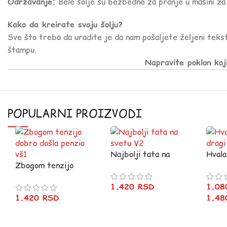
Održavanje:
Bele šolje su bezbedne za pranje u mašini za 
Kako da kreirate svoju šolju?
Sve što treba da uradite je da nam pošaljete željeni tekst
štampu.
Napravite poklon koj
POPULARNI PROIZVODI
Najbolji tata na
Hvala
Zbogom tenzijo
svetu V2
dragi
dobro došla penzio
1.420
RSD
1.0
vš1
1.420
RSD
1.4