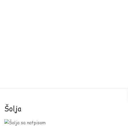
Šolja