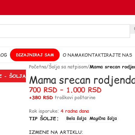
LOG
O NAMA
KONTAKTIRAJTE NAS
DIZAJNIRAJ SAM
Početna
/
Šolja sa natpisom
/
Mama srecan rodjen
Mama srecan rodjendan
E - ŠOLJA
700
RSD
–
1.000
RSD
+380 RSD
troškovi poštarine
Rok isporuke:
4 radna dana
TIP ŠOLJE
Bela šolja
Magična šolja
IZMENE NA ARTIKLU: