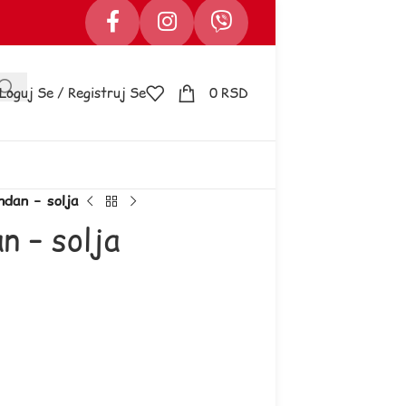
Loguj Se / Registruj Se
0
RSD
dan – solja
 – solja