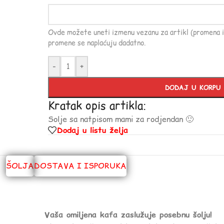
Ovde možete uneti izmenu vezanu za artikl (promena i
promene se naplaćuju dadatno.
-
+
DODAJ U KORPU
Kratak opis artikla:
Solje sa natpisom mami za rodjendan 🙂
Dodaj u listu želja
ŠOLJA
DOSTAVA I ISPORUKA
Vaša omiljena kafa zaslužuje posebnu šolju!