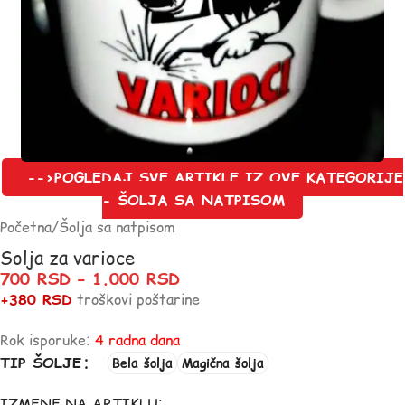
-->POGLEDAJ SVE ARTIKLE IZ OVE KATEGORIJE
- ŠOLJA SA NATPISOM
Početna
/
Šolja sa natpisom
Solja za varioce
700
RSD
–
1.000
RSD
+380 RSD
troškovi poštarine
Rok isporuke:
4 radna dana
TIP ŠOLJE
Bela šolja
Magična šolja
IZMENE NA ARTIKLU: