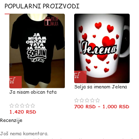
POPULARNI PROIZVODI
Solja sa imenom Jelena
Ja nisam obican tata
700
RSD
–
1.000
RSD
1.420
RSD
Recenzije
Još nema komentara.