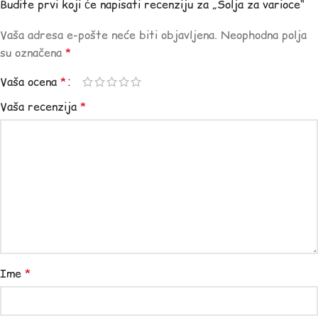
Budite prvi koji će napisati recenziju za „Solja za varioce“
Vaša adresa e-pošte neće biti objavljena.
Neophodna polja
su označena
*
Vaša ocena
*
Vaša recenzija
*
Ime
*