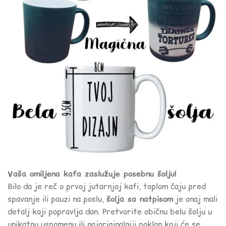
Vaša omiljena kafa zaslužuje posebnu šolju!
Bilo da je reč o prvoj jutarnjoj kafi, toplom čaju pred
spavanje ili pauzi na poslu,
šolja sa natpisom
je onaj mali
detalj koji popravlja dan. Pretvorite običnu belu šolju u
unikatnu uspomenu ili najoriginalniji poklon koji će se