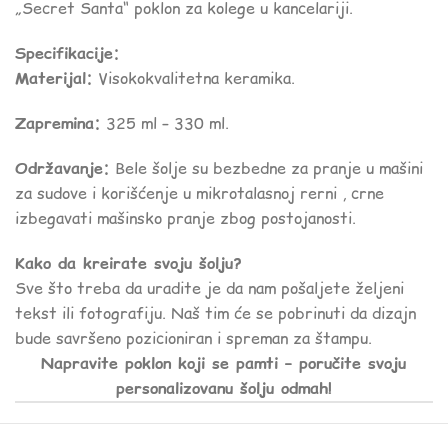
„Secret Santa“ poklon za kolege u kancelariji.
Specifikacije:
Materijal:
Visokokvalitetna keramika.
Zapremina:
325 ml – 330 ml.
Održavanje:
Bele šolje su bezbedne za pranje u mašini
za sudove i korišćenje u mikrotalasnoj rerni , crne
izbegavati mašinsko pranje zbog postojanosti.
Kako da kreirate svoju šolju?
Sve što treba da uradite je da nam pošaljete željeni
tekst ili fotografiju. Naš tim će se pobrinuti da dizajn
bude savršeno pozicioniran i spreman za štampu.
Napravite poklon koji se pamti – poručite svoju
personalizovanu šolju odmah!