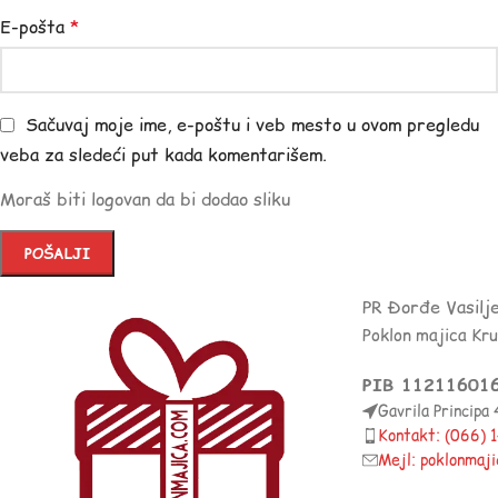
E-pošta
*
Sačuvaj moje ime, e-poštu i veb mesto u ovom pregledu
veba za sledeći put kada komentarišem.
Moraš biti logovan da bi dodao sliku
PR Đorđe Vasilj
Poklon majica Kr
PIB 11211601
Gavrila Principa
Kontakt: (066)
Mejl: poklonmaj