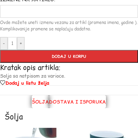
Ovde možete uneti izmenu vezanu za artikl (promena imena, godine ).
Komplikovanije promene se naplaćuju dadatno.
-
+
DODAJ U KORPU
Kratak opis artikla:
Solja sa natpisom za varioce.
Dodaj u listu želja
ŠOLJA
DOSTAVA I ISPORUKA
Šolja