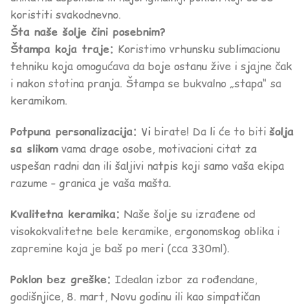
koristiti svakodnevno.
Šta naše šolje čini posebnim?
Štampa koja traje:
Koristimo vrhunsku sublimacionu
tehniku koja omogućava da boje ostanu žive i sjajne čak
i nakon stotina pranja. Štampa se bukvalno „stapa“ sa
keramikom.
Potpuna personalizacija:
Vi birate! Da li će to biti
šolja
sa slikom
vama drage osobe, motivacioni citat za
uspešan radni dan ili šaljivi natpis koji samo vaša ekipa
razume – granica je vaša mašta.
Kvalitetna keramika:
Naše šolje su izrađene od
visokokvalitetne bele keramike, ergonomskog oblika i
zapremine koja je baš po meri (cca 330ml).
Poklon bez greške:
Idealan izbor za rođendane,
godišnjice, 8. mart, Novu godinu ili kao simpatičan