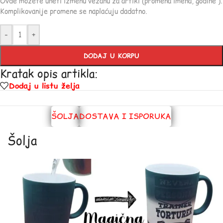
Ovde možete uneti izmenu vezanu za artikl (promena imena, godine ).
Komplikovanije promene se naplaćuju dadatno.
-
+
DODAJ U KORPU
Kratak opis artikla:
Dodaj u listu želja
ŠOLJA
DOSTAVA I ISPORUKA
Šolja