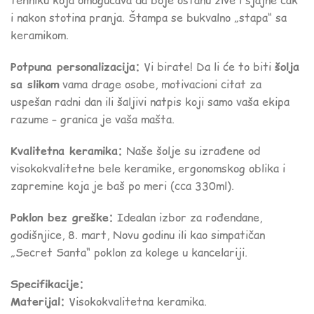
tehniku koja omogućava da boje ostanu žive i sjajne čak
i nakon stotina pranja. Štampa se bukvalno „stapa“ sa
keramikom.
Potpuna personalizacija:
Vi birate! Da li će to biti
šolja
sa slikom
vama drage osobe, motivacioni citat za
uspešan radni dan ili šaljivi natpis koji samo vaša ekipa
razume – granica je vaša mašta.
Kvalitetna keramika:
Naše šolje su izrađene od
visokokvalitetne bele keramike, ergonomskog oblika i
zapremine koja je baš po meri (cca 330ml).
Poklon bez greške:
Idealan izbor za rođendane,
godišnjice, 8. mart, Novu godinu ili kao simpatičan
„Secret Santa“ poklon za kolege u kancelariji.
Specifikacije:
Materijal:
Visokokvalitetna keramika.