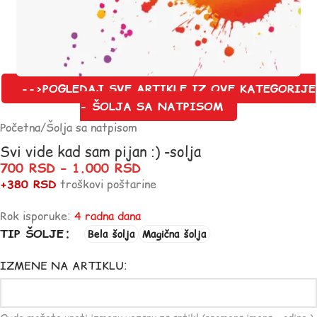
-->POGLEDAJ SVE ARTIKLE IZ OVE KATEGORIJE
- ŠOLJA SA NATPISOM
Početna
/
Šolja sa natpisom
Svi vide kad sam pijan :) -solja
700
RSD
–
1.000
RSD
+380 RSD
troškovi poštarine
Rok isporuke:
4 radna dana
TIP ŠOLJE
Bela šolja
Magična šolja
IZMENE NA ARTIKLU: