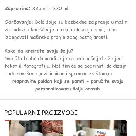
Zapremina:
325 ml – 330 ml.
Održavanje:
Bele šolje su bezbedne za pranje u mašini
za sudove i korišćenje u mikrotalasnoj rerni , crne
izbegavati mašinsko pranje zbog postojanosti.
Kako da kreirate svoju šolju?
Sve što treba da uradite je da nam pošaljete željeni
tekst ili fotografiju. Naš tim će se pobrinuti da dizajn
bude savršeno pozicioniran i spreman za štampu.
Napravite poklon koji se pamti – poručite svoju
personalizovanu šolju odmah!
POPULARNI PROIZVODI