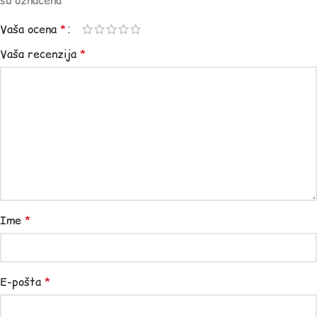
su označena
*
Vaša ocena
*
Vaša recenzija
*
Ime
*
E-pošta
*