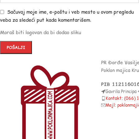
Sačuvaj moje ime, e-poštu i veb mesto u ovom pregledu
veba za sledeći put kada komentarišem.
Moraš biti logovan da bi dodao sliku
PR Đorđe Vasilj
Poklon majica Kr
PIB 11211601
Gavrila Principa
Kontakt: (066)
Mejl: poklonmaj