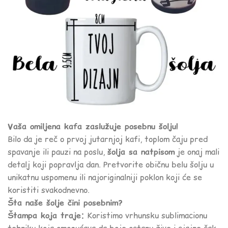
Vaša omiljena kafa zaslužuje posebnu šolju!
Bilo da je reč o prvoj jutarnjoj kafi, toplom čaju pred
spavanje ili pauzi na poslu,
šolja sa natpisom
je onaj mali
detalj koji popravlja dan. Pretvorite običnu belu šolju u
unikatnu uspomenu ili najoriginalniji poklon koji će se
koristiti svakodnevno.
Šta naše šolje čini posebnim?
Štampa koja traje:
Koristimo vrhunsku sublimacionu