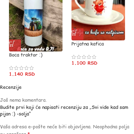
Prijatna kafica
Boca traktor :)
1.100
RSD
1.140
RSD
Recenzije
Još nema komentara.
Budite prvi koji će napisati recenziju za „Svi vide kad sam
pijan :) -solja“
Vaša adresa e-pošte neće biti objavljena.
Neophodna polja