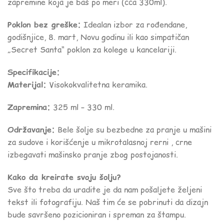
zapremine koja je baš po meri (cca 330ml).
Poklon bez greške:
Idealan izbor za rođendane,
godišnjice, 8. mart, Novu godinu ili kao simpatičan
„Secret Santa“ poklon za kolege u kancelariji.
Specifikacije:
Materijal:
Visokokvalitetna keramika.
Zapremina:
325 ml – 330 ml.
Održavanje:
Bele šolje su bezbedne za pranje u mašini
za sudove i korišćenje u mikrotalasnoj rerni , crne
izbegavati mašinsko pranje zbog postojanosti.
Kako da kreirate svoju šolju?
Sve što treba da uradite je da nam pošaljete željeni
tekst ili fotografiju. Naš tim će se pobrinuti da dizajn
bude savršeno pozicioniran i spreman za štampu.