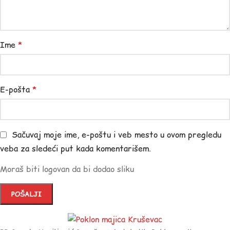
Ime
*
E-pošta
*
Sačuvaj moje ime, e-poštu i veb mesto u ovom pregledu
veba za sledeći put kada komentarišem.
Moraš biti logovan da bi dodao sliku