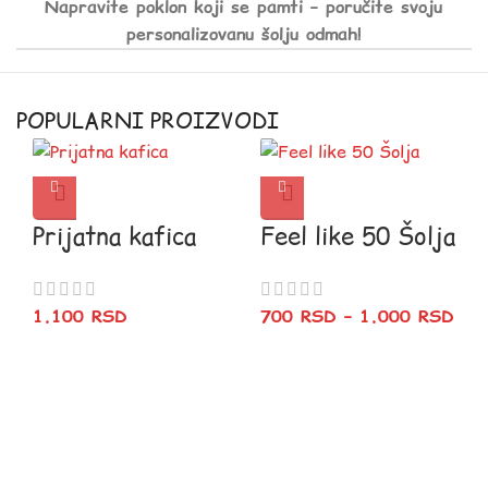
Napravite poklon koji se pamti – poručite svoju
personalizovanu šolju odmah!
POPULARNI PROIZVODI
Prijatna kafica
Feel like 50 Šolja
1.100
RSD
700
RSD
–
1.000
RSD