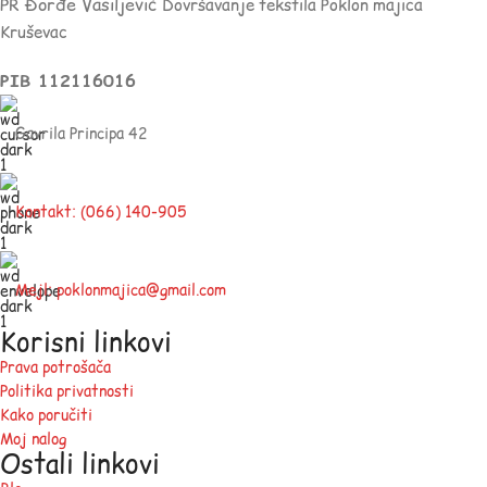
PR Đorđe Vasiljević
Dovršavanje tekstila Poklon majica
Kruševac
PIB 112116016
Gavrila Principa 42
Kontakt: (066) 140-905
Mejl: poklonmajica@gmail.com
Korisni linkovi
Prava potrošača
Politika privatnosti
Kako poručiti
Moj nalog
Ostali linkovi