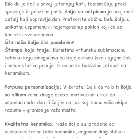
Bilo da je reč o prvoj jutarnjoj kafi, toplom čaju pred
spavanje ili pauzi na poslu,
šolja sa natpisom
je onaj mali
detalj koji popravlja dan. Pretvorite običnu belu šolju u
unikatnu uspomenu ili najoriginalniji poklon koji će se
koristiti svakodnevno.
Šta naše šolje čini posebnim?
Štampa koja traje:
Koristimo vrhunsku sublimacionu
tehniku koja omogućava da boje ostanu žive i sjajne čak
i nakon stotina pranja. Štampa se bukvalno „stapa“ sa
keramikom.
Potpuna personalizacija:
Vi birate! Da li će to biti
šolja
sa slikom
vama drage osobe, motivacioni citat za
uspešan radni dan ili šaljivi natpis koji samo vaša ekipa
razume – granica je vaša mašta.
Kvalitetna keramika:
Naše šolje su izrađene od
visokokvalitetne bele keramike, ergonomskog oblika i