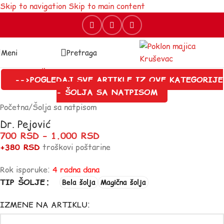
Skip to navigation
Skip to main content
Meni
Pretraga
-->POGLEDAJ SVE ARTIKLE IZ OVE KATEGORIJE
- ŠOLJA SA NATPISOM
Početna
/
Šolja sa natpisom
Dr. Pejović
700
RSD
–
1.000
RSD
+380 RSD
troškovi poštarine
Rok isporuke:
4 radna dana
TIP ŠOLJE
Bela šolja
Magična šolja
IZMENE NA ARTIKLU: