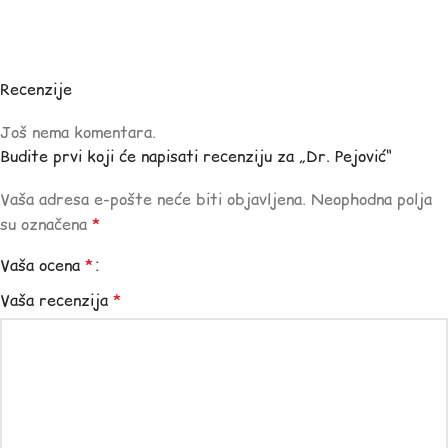
Recenzije
Još nema komentara.
Budite prvi koji će napisati recenziju za „Dr. Pejović“
Vaša adresa e-pošte neće biti objavljena.
Neophodna polja
su označena
*
Vaša ocena
*
Vaša recenzija
*