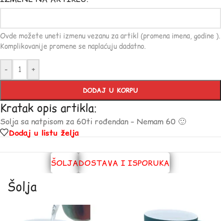
Ovde možete uneti izmenu vezanu za artikl (promena imena, godine ).
Komplikovanije promene se naplaćuju dadatno.
-
+
DODAJ U KORPU
Kratak opis artikla:
Solja sa natpisom za 60ti rođendan – Nemam 60 🙂
Dodaj u listu želja
ŠOLJA
DOSTAVA I ISPORUKA
Šolja