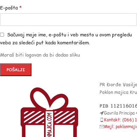
E-pošta
*
Sačuvaj moje ime, e-poštu i veb mesto u ovom pregledu
veba za sledeći put kada komentarišem.
Moraš biti logovan da bi dodao sliku
PR Đorđe Vasilj
Poklon majica Kr
PIB 11211601
Gavrila Principa
Kontakt: (066)
Mejl: poklonmaj