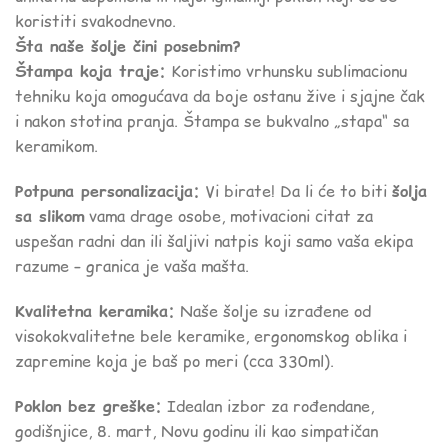
koristiti svakodnevno.
Šta naše šolje čini posebnim?
Štampa koja traje:
Koristimo vrhunsku sublimacionu
tehniku koja omogućava da boje ostanu žive i sjajne čak
i nakon stotina pranja. Štampa se bukvalno „stapa“ sa
keramikom.
Potpuna personalizacija:
Vi birate! Da li će to biti
šolja
sa slikom
vama drage osobe, motivacioni citat za
uspešan radni dan ili šaljivi natpis koji samo vaša ekipa
razume – granica je vaša mašta.
Kvalitetna keramika:
Naše šolje su izrađene od
visokokvalitetne bele keramike, ergonomskog oblika i
zapremine koja je baš po meri (cca 330ml).
Poklon bez greške:
Idealan izbor za rođendane,
godišnjice, 8. mart, Novu godinu ili kao simpatičan