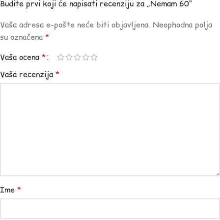
Budite prvi koji će napisati recenziju za „Nemam 60“
Vaša adresa e-pošte neće biti objavljena.
Neophodna polja
su označena
*
Vaša ocena
*
Vaša recenzija
*
Ime
*