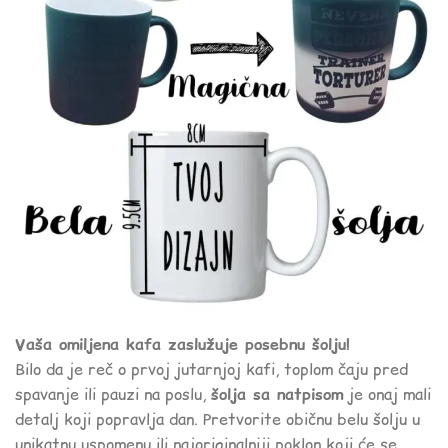
Vaša omiljena kafa zaslužuje posebnu šolju!
Bilo da je reč o prvoj jutarnjoj kafi, toplom čaju pred
spavanje ili pauzi na poslu,
šolja sa natpisom
je onaj mali
detalj koji popravlja dan. Pretvorite običnu belu šolju u
unikatnu uspomenu ili najoriginalniji poklon koji će se