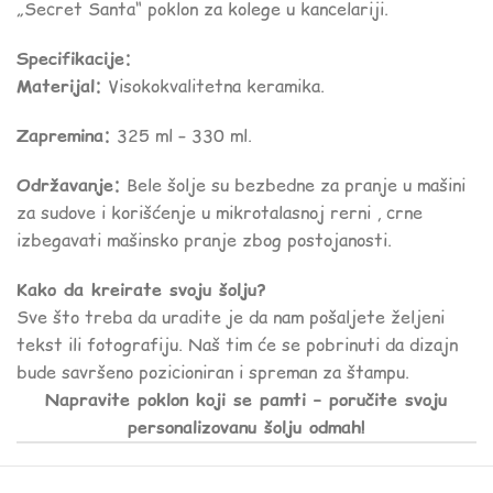
„Secret Santa“ poklon za kolege u kancelariji.
Specifikacije:
Materijal:
Visokokvalitetna keramika.
Zapremina:
325 ml – 330 ml.
Održavanje:
Bele šolje su bezbedne za pranje u mašini
za sudove i korišćenje u mikrotalasnoj rerni , crne
izbegavati mašinsko pranje zbog postojanosti.
Kako da kreirate svoju šolju?
Sve što treba da uradite je da nam pošaljete željeni
tekst ili fotografiju. Naš tim će se pobrinuti da dizajn
bude savršeno pozicioniran i spreman za štampu.
Napravite poklon koji se pamti – poručite svoju
personalizovanu šolju odmah!