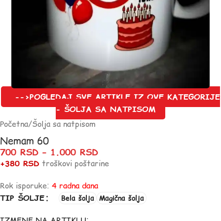
-->POGLEDAJ SVE ARTIKLE IZ OVE KATEGORIJE
- ŠOLJA SA NATPISOM
Početna
/
Šolja sa natpisom
Nemam 60
700
RSD
–
1.000
RSD
+380 RSD
troškovi poštarine
Rok isporuke:
4 radna dana
TIP ŠOLJE
Bela šolja
Magična šolja
IZMENE NA ARTIKLU: