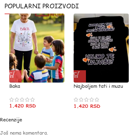
POPULARNI PROIZVODI
Baka
Najboljem tati i muzu
srecan rodjendan – crna
1.420
RSD
1.420
RSD
Recenzije
Još nema komentara.