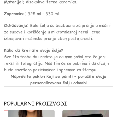
Materijal:
Visokokvalitetna keramika.
Zapremina:
325 ml – 330 ml.
Održavanje:
Bele šolje su bezbedne za pranje u mašini
za sudove i korišćenje u mikrotalasnoj rerni , crne
izbegavati mašinsko pranje zbog postojanosti.
Kako da kreirate svoju šolju?
Sve što treba da uradite je da nam pošaljete željeni
tekst ili fotografiju. Naš tim će se pobrinuti da dizajn
bude savršeno pozicioniran i spreman za štampu.
Napravite poklon koji se pamti – poručite svoju
personalizovanu šolju odmah!
POPULARNI PROIZVODI