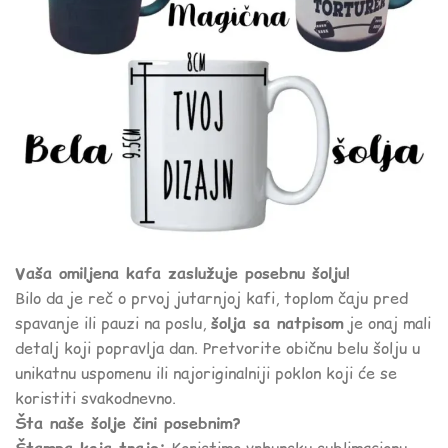
Vaša omiljena kafa zaslužuje posebnu šolju!
Bilo da je reč o prvoj jutarnjoj kafi, toplom čaju pred
spavanje ili pauzi na poslu,
šolja sa natpisom
je onaj mali
detalj koji popravlja dan. Pretvorite običnu belu šolju u
unikatnu uspomenu ili najoriginalniji poklon koji će se
koristiti svakodnevno.
Šta naše šolje čini posebnim?