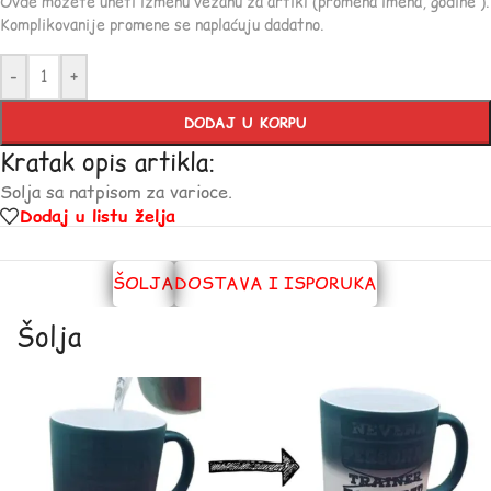
Ovde možete uneti izmenu vezanu za artikl (promena imena, godine ).
Komplikovanije promene se naplaćuju dadatno.
-
+
DODAJ U KORPU
Kratak opis artikla:
Solja sa natpisom za varioce.
Dodaj u listu želja
ŠOLJA
DOSTAVA I ISPORUKA
Šolja