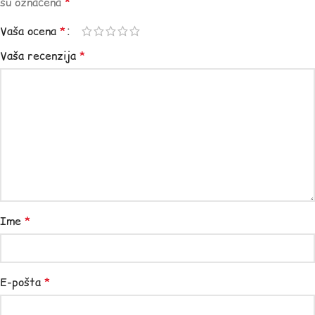
su označena
*
Vaša ocena
*
Vaša recenzija
*
Ime
*
E-pošta
*