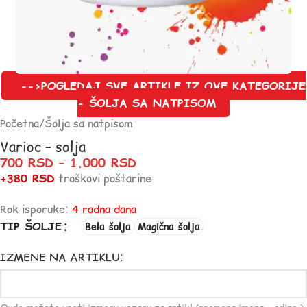
-->POGLEDAJ SVE ARTIKLE IZ OVE KATEGORIJE
- ŠOLJA SA NATPISOM
Početna
/
Šolja sa natpisom
Varioc – solja
700
RSD
–
1.000
RSD
+380 RSD
troškovi poštarine
Rok isporuke:
4 radna dana
TIP ŠOLJE
Bela šolja
Magična šolja
IZMENE NA ARTIKLU: