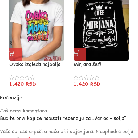
Ovako izgleda najbolja
Mirjana šef!
mama LETNJA
1.420
RSD
1.420
RSD
Recenzije
Još nema komentara.
Budite prvi koji će napisati recenziju za „Varioc – solja“
Vaša adresa e-pošte neće biti objavljena.
Neophodna polja