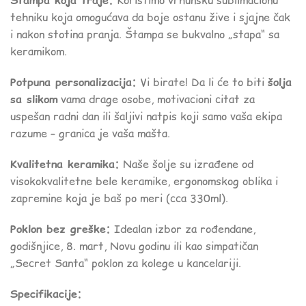
Štampa koja traje:
Koristimo vrhunsku sublimacionu
tehniku koja omogućava da boje ostanu žive i sjajne čak
i nakon stotina pranja. Štampa se bukvalno „stapa“ sa
keramikom.
Potpuna personalizacija:
Vi birate! Da li će to biti
šolja
sa slikom
vama drage osobe, motivacioni citat za
uspešan radni dan ili šaljivi natpis koji samo vaša ekipa
razume – granica je vaša mašta.
Kvalitetna keramika:
Naše šolje su izrađene od
visokokvalitetne bele keramike, ergonomskog oblika i
zapremine koja je baš po meri (cca 330ml).
Poklon bez greške:
Idealan izbor za rođendane,
godišnjice, 8. mart, Novu godinu ili kao simpatičan
„Secret Santa“ poklon za kolege u kancelariji.
Specifikacije: