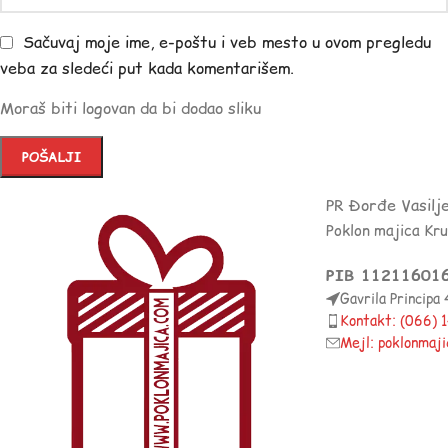
Sačuvaj moje ime, e-poštu i veb mesto u ovom pregledu
veba za sledeći put kada komentarišem.
Moraš biti logovan da bi dodao sliku
PR Đorđe Vasilj
Poklon majica Kr
PIB 11211601
Gavrila Principa
Kontakt: (066)
Mejl: poklonmaj