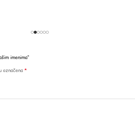
vašim imenima“
su označena
*