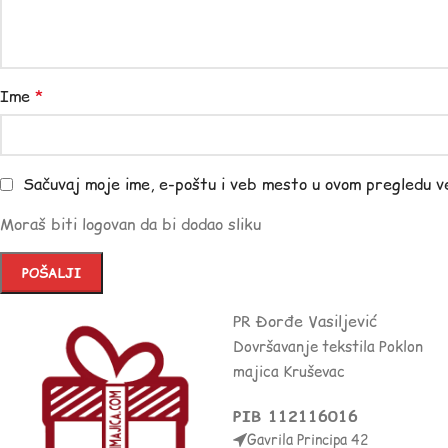
Ime
*
Sačuvaj moje ime, e-poštu i veb mesto u ovom pregledu v
Moraš biti logovan da bi dodao sliku
PR Đorđe Vasiljević
Dovršavanje tekstila Poklon
majica Kruševac
PIB 112116016
Gavrila Principa 42