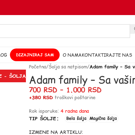
LOG
O NAMA
KONTAKTIRAJTE NAS
DIZAJNIRAJ SAM
Početna
/
Šolja sa natpisom
/
Adam family – Sa v
Adam family – Sa vaš
E - ŠOLJA
700
RSD
–
1.000
RSD
+380 RSD
troškovi poštarine
Rok isporuke:
4 radna dana
TIP ŠOLJE
Bela šolja
Magična šolja
IZMENE NA ARTIKLU: