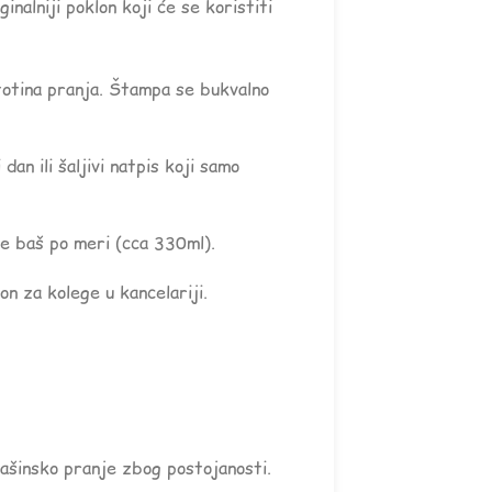
inalniji poklon koji će se koristiti
totina pranja. Štampa se bukvalno
an ili šaljivi natpis koji samo
e baš po meri (cca 330ml).
n za kolege u kancelariji.
mašinsko pranje zbog postojanosti.