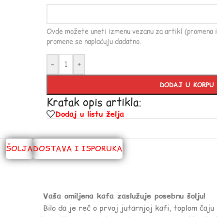
Ovde možete uneti izmenu vezanu za artikl (promena i
promene se naplaćuju dadatno.
-
+
DODAJ U KORPU
Kratak opis artikla:
Dodaj u listu želja
ŠOLJA
DOSTAVA I ISPORUKA
Vaša omiljena kafa zaslužuje posebnu šolju!
Bilo da je reč o prvoj jutarnjoj kafi, toplom čaju