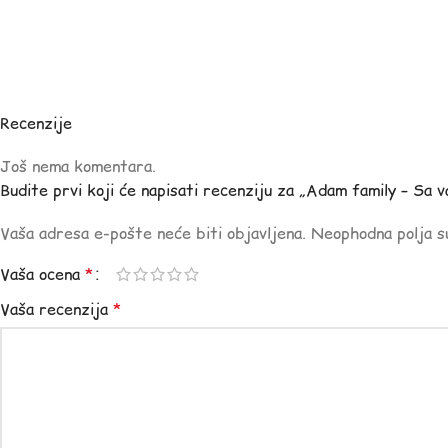
Recenzije
Još nema komentara.
Budite prvi koji će napisati recenziju za „Adam family – Sa 
Vaša adresa e-pošte neće biti objavljena.
Neophodna polja 
Vaša ocena
*
Vaša recenzija
*