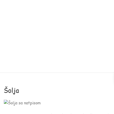
Šolja