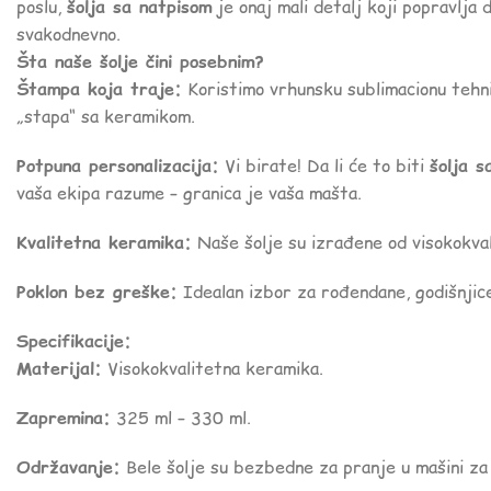
poslu,
šolja sa natpisom
je onaj mali detalj koji popravlja d
svakodnevno.
Šta naše šolje čini posebnim?
Štampa koja traje:
Koristimo vrhunsku sublimacionu tehni
„stapa“ sa keramikom.
Potpuna personalizacija:
Vi birate! Da li će to biti
šolja s
vaša ekipa razume – granica je vaša mašta.
Kvalitetna keramika:
Naše šolje su izrađene od visokokval
Poklon bez greške:
Idealan izbor za rođendane, godišnjice,
Specifikacije:
Materijal:
Visokokvalitetna keramika.
Zapremina:
325 ml – 330 ml.
Održavanje:
Bele šolje su bezbedne za pranje u mašini za 