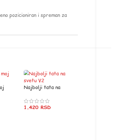
šeno pozicioniran i spreman za
oj
Najbolji tata na
svetu V2
1.420
RSD
Lepo je biti tata ali