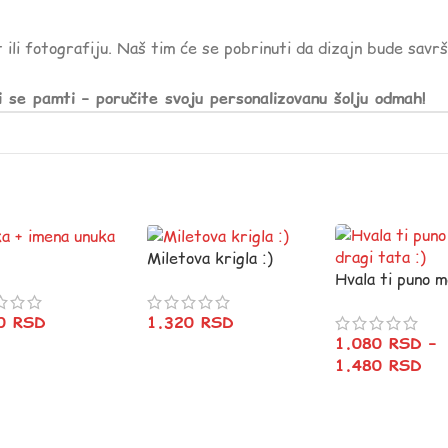
 ili fotografiju. Naš tim će se pobrinuti da dizajn bude savr
i se pamti – poručite svoju personalizovanu šolju odmah!
Miletova krigla :)
Hvala ti puno m
dragi tata :)
20
RSD
1.320
RSD
1.080
RSD
–
1.480
RSD