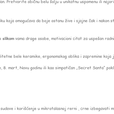
an. Pretvorite običnu belu šolju u unikatnu uspomenu ili najorig
ku koja omogućava da boje ostanu žive i sjajne čak i nakon s
a slikom
vama drage osobe, motivacioni citat za uspešan radni d
itetne bele keramike, ergonomskog oblika i zapremine koja j
 8. mart, Novu godinu ili kao simpatičan „Secret Santa“ poklo
sudove i korišćenje u mikrotalasnoj rerni , crne izbegavati 