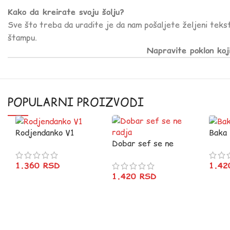
Kako da kreirate svoju šolju?
Sve što treba da uradite je da nam pošaljete željeni tekst
štampu.
Napravite poklon koj
POPULARNI PROIZVODI
Rodjendanko V1
Baka
Dobar sef se ne
radja
1.360
RSD
1.4
1.420
RSD