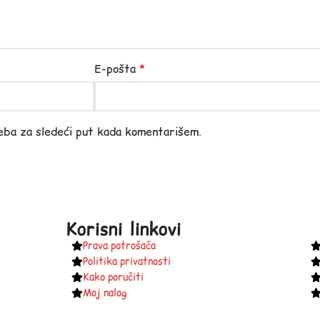
E-pošta
*
eba za sledeći put kada komentarišem.
Korisni linkovi
Prava potrošača
Politika privatnosti
Kako poručiti
Moj nalog