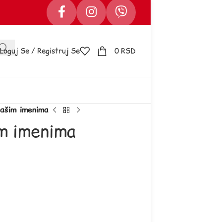
Loguj Se / Registruj Se
0
RSD
ašim imenima
im imenima