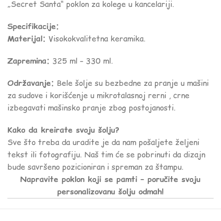
„Secret Santa“ poklon za kolege u kancelariji.
Specifikacije:
Materijal:
Visokokvalitetna keramika.
Zapremina:
325 ml – 330 ml.
Održavanje:
Bele šolje su bezbedne za pranje u mašini
za sudove i korišćenje u mikrotalasnoj rerni , crne
izbegavati mašinsko pranje zbog postojanosti.
Kako da kreirate svoju šolju?
Sve što treba da uradite je da nam pošaljete željeni
tekst ili fotografiju. Naš tim će se pobrinuti da dizajn
bude savršeno pozicioniran i spreman za štampu.
Napravite poklon koji se pamti – poručite svoju
personalizovanu šolju odmah!