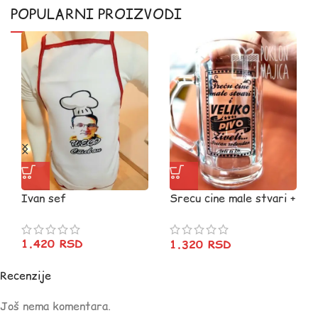
POPULARNI PROIZVODI
Ivan sef
Srecu cine male stvari +
srecan rodjendan
1.420
RSD
1.320
RSD
Recenzije
Još nema komentara.