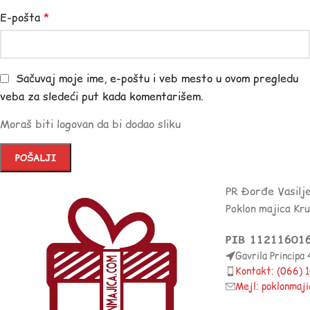
E-pošta
*
Sačuvaj moje ime, e-poštu i veb mesto u ovom pregledu
veba za sledeći put kada komentarišem.
Moraš biti logovan da bi dodao sliku
PR Đorđe Vasilj
Poklon majica Kr
PIB 11211601
Gavrila Principa
Kontakt: (066)
Mejl: poklonmaj