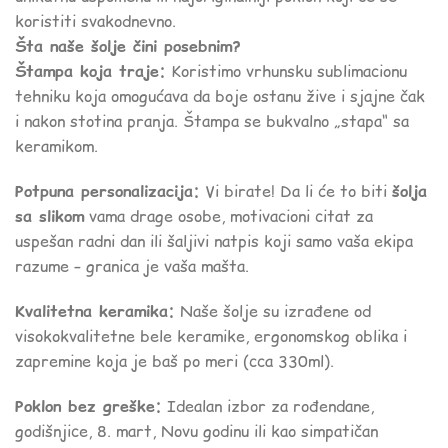
koristiti svakodnevno.
Šta naše šolje čini posebnim?
Štampa koja traje:
Koristimo vrhunsku sublimacionu
tehniku koja omogućava da boje ostanu žive i sjajne čak
i nakon stotina pranja. Štampa se bukvalno „stapa“ sa
keramikom.
Potpuna personalizacija:
Vi birate! Da li će to biti
šolja
sa slikom
vama drage osobe, motivacioni citat za
uspešan radni dan ili šaljivi natpis koji samo vaša ekipa
razume – granica je vaša mašta.
Kvalitetna keramika:
Naše šolje su izrađene od
visokokvalitetne bele keramike, ergonomskog oblika i
zapremine koja je baš po meri (cca 330ml).
Poklon bez greške:
Idealan izbor za rođendane,
godišnjice, 8. mart, Novu godinu ili kao simpatičan