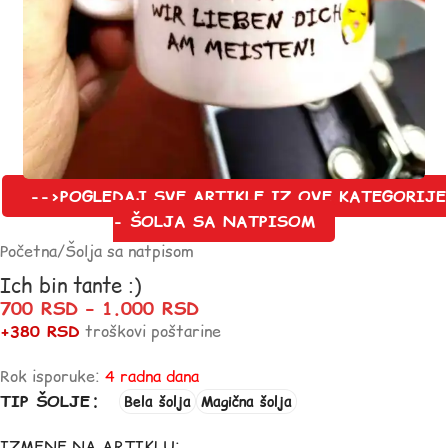
-->POGLEDAJ SVE ARTIKLE IZ OVE KATEGORIJE
- ŠOLJA SA NATPISOM
Početna
/
Šolja sa natpisom
Ich bin tante :)
700
RSD
–
1.000
RSD
+380 RSD
troškovi poštarine
Rok isporuke:
4 radna dana
TIP ŠOLJE
Bela šolja
Magična šolja
IZMENE NA ARTIKLU: