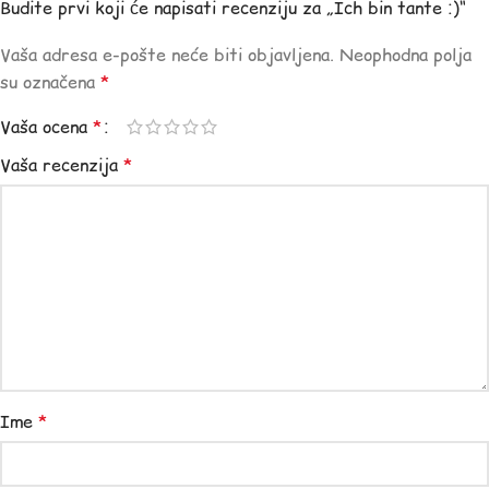
Budite prvi koji će napisati recenziju za „Ich bin tante :)“
Vaša adresa e-pošte neće biti objavljena.
Neophodna polja
su označena
*
Vaša ocena
*
Vaša recenzija
*
Ime
*