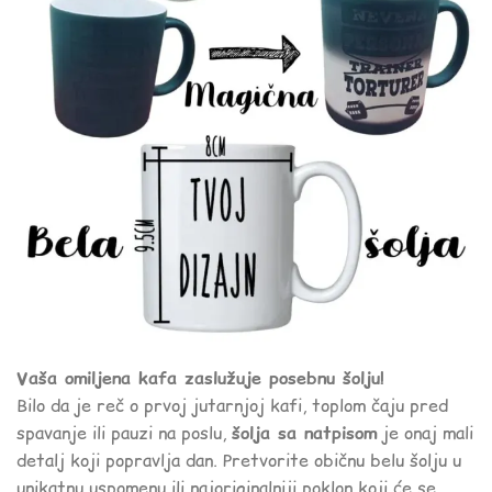
Vaša omiljena kafa zaslužuje posebnu šolju!
Bilo da je reč o prvoj jutarnjoj kafi, toplom čaju pred
spavanje ili pauzi na poslu,
šolja sa natpisom
je onaj mali
detalj koji popravlja dan. Pretvorite običnu belu šolju u
unikatnu uspomenu ili najoriginalniji poklon koji će se