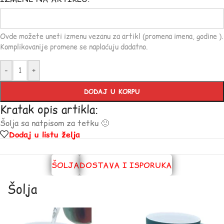
Ovde možete uneti izmenu vezanu za artikl (promena imena, godine ).
Komplikovanije promene se naplaćuju dadatno.
-
+
DODAJ U KORPU
Kratak opis artikla:
Šolja sa natpisom za tetku 🙂
Dodaj u listu želja
ŠOLJA
DOSTAVA I ISPORUKA
Šolja