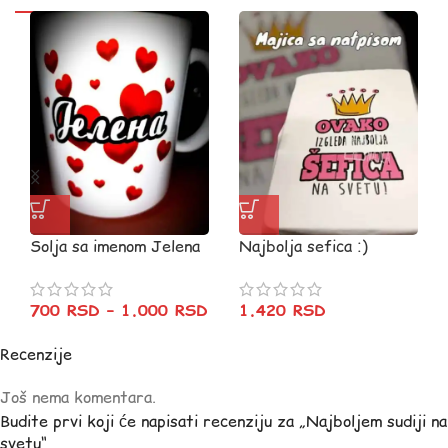
Solja sa imenom Jelena
Najbolja sefica :)
700
RSD
–
1.000
RSD
1.420
RSD
Recenzije
Još nema komentara.
Budite prvi koji će napisati recenziju za „Najboljem sudiji na
svetu“