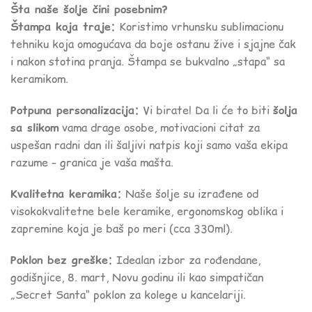
Šta naše šolje čini posebnim?
Štampa koja traje:
Koristimo vrhunsku sublimacionu
tehniku koja omogućava da boje ostanu žive i sjajne čak
i nakon stotina pranja. Štampa se bukvalno „stapa“ sa
keramikom.
Potpuna personalizacija:
Vi birate! Da li će to biti
šolja
sa slikom
vama drage osobe, motivacioni citat za
uspešan radni dan ili šaljivi natpis koji samo vaša ekipa
razume – granica je vaša mašta.
Kvalitetna keramika:
Naše šolje su izrađene od
visokokvalitetne bele keramike, ergonomskog oblika i
zapremine koja je baš po meri (cca 330ml).
Poklon bez greške:
Idealan izbor za rođendane,
godišnjice, 8. mart, Novu godinu ili kao simpatičan
„Secret Santa“ poklon za kolege u kancelariji.