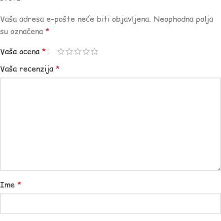
Vaša adresa e-pošte neće biti objavljena.
Neophodna polja
su označena
*
Vaša ocena
*
Vaša recenzija
*
Ime
*