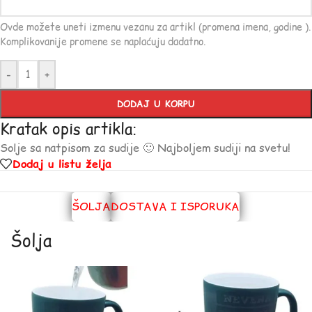
Ovde možete uneti izmenu vezanu za artikl (promena imena, godine ).
Komplikovanije promene se naplaćuju dadatno.
-
+
DODAJ U KORPU
Kratak opis artikla:
Solje sa natpisom za sudije 🙂 Najboljem sudiji na svetu!
Dodaj u listu želja
ŠOLJA
DOSTAVA I ISPORUKA
Šolja