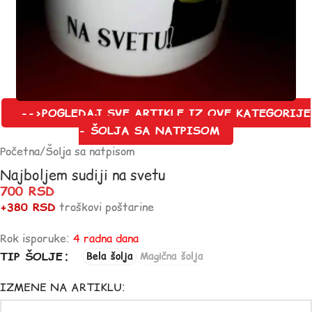
-->POGLEDAJ SVE ARTIKLE IZ OVE KATEGORIJE
- ŠOLJA SA NATPISOM
Početna
/
Šolja sa natpisom
Najboljem sudiji na svetu
700
RSD
+380 RSD
troškovi poštarine
Rok isporuke:
4 radna dana
TIP ŠOLJE
Bela šolja
Magična šolja
IZMENE NA ARTIKLU: