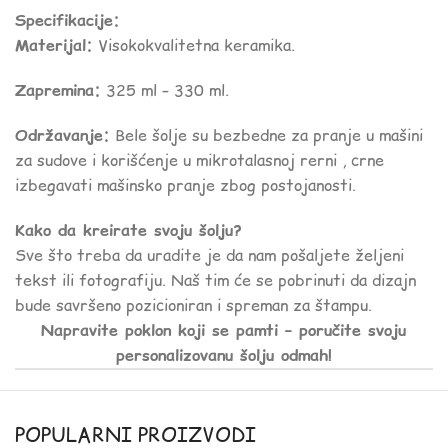
Specifikacije:
Materijal:
Visokokvalitetna keramika.
Zapremina:
325 ml – 330 ml.
Održavanje:
Bele šolje su bezbedne za pranje u mašini
za sudove i korišćenje u mikrotalasnoj rerni , crne
izbegavati mašinsko pranje zbog postojanosti.
Kako da kreirate svoju šolju?
Sve što treba da uradite je da nam pošaljete željeni
tekst ili fotografiju. Naš tim će se pobrinuti da dizajn
bude savršeno pozicioniran i spreman za štampu.
Napravite poklon koji se pamti – poručite svoju
personalizovanu šolju odmah!
POPULARNI PROIZVODI