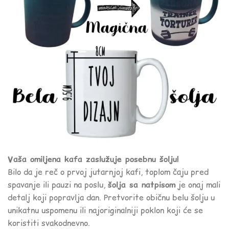
Vaša omiljena kafa zaslužuje posebnu šolju!
Bilo da je reč o prvoj jutarnjoj kafi, toplom čaju pred
spavanje ili pauzi na poslu,
šolja sa natpisom
je onaj mali
detalj koji popravlja dan. Pretvorite običnu belu šolju u
unikatnu uspomenu ili najoriginalniji poklon koji će se
koristiti svakodnevno.