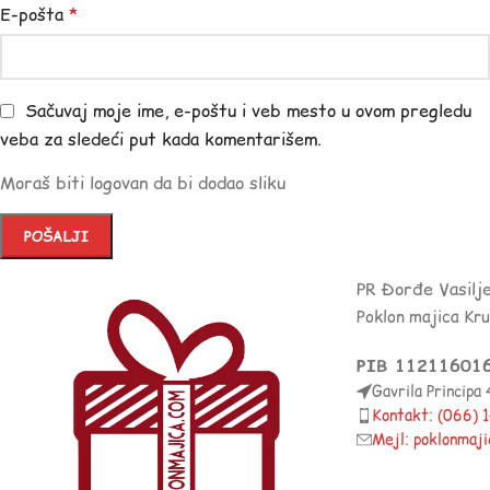
E-pošta
*
Sačuvaj moje ime, e-poštu i veb mesto u ovom pregledu
veba za sledeći put kada komentarišem.
Moraš biti logovan da bi dodao sliku
PR Đorđe Vasilj
Poklon majica Kr
PIB 11211601
Gavrila Principa
Kontakt: (066)
Mejl: poklonmaj