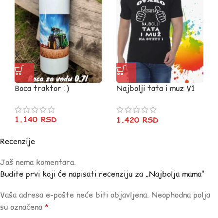
Boca traktor :)
Najbolji tata i muz V1
crna
1.140
RSD
1.420
RSD
Recenzije
Još nema komentara.
Budite prvi koji će napisati recenziju za „Najbolja mama“
Vaša adresa e-pošte neće biti objavljena.
Neophodna polja
su označena
*