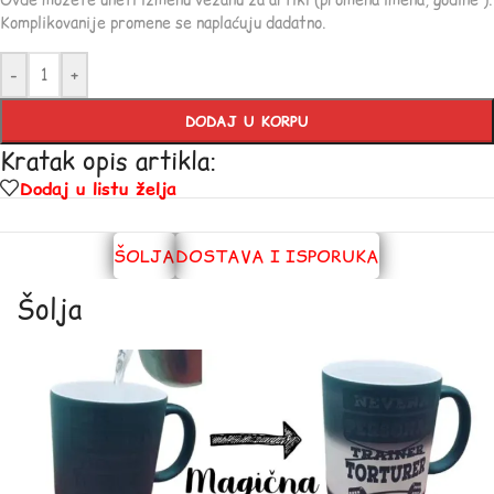
Ovde možete uneti izmenu vezanu za artikl (promena imena, godine ).
Komplikovanije promene se naplaćuju dadatno.
-
+
DODAJ U KORPU
Kratak opis artikla:
Dodaj u listu želja
ŠOLJA
DOSTAVA I ISPORUKA
Šolja