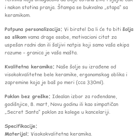
i nakon stotina pranja. Štampa se bukvalno „stapa“ sa
keramikom.
Potpuna personalizacija:
Vi birate! Da li će to biti
šolja
sa slikom
vama drage osobe, motivacioni citat za
uspešan radni dan ili šaljivi natpis koji samo vaša ekipa
razume – granica je vaša mašta.
Kvalitetna keramika:
Naše šolje su izrađene od
visokokvalitetne bele keramike, ergonomskog oblika i
zapremine koja je baš po meri (cca 330ml).
Poklon bez greške:
Idealan izbor za rođendane,
godišnjice, 8. mart, Novu godinu ili kao simpatičan
„Secret Santa“ poklon za kolege u kancelariji.
Specifikacije:
Materijal:
Visokokvalitetna keramika.