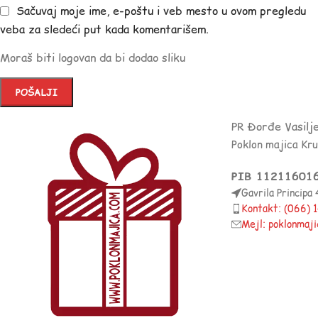
Sačuvaj moje ime, e-poštu i veb mesto u ovom pregledu
veba za sledeći put kada komentarišem.
Moraš biti logovan da bi dodao sliku
PR Đorđe Vasilj
Poklon majica Kr
PIB 11211601
Gavrila Principa
Kontakt: (066)
Mejl: poklonmaj