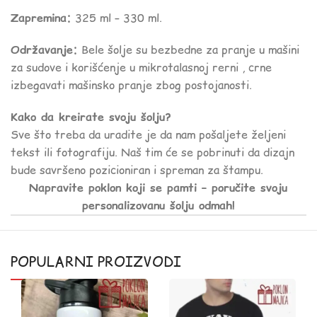
Zapremina:
325 ml – 330 ml.
Održavanje:
Bele šolje su bezbedne za pranje u mašini
za sudove i korišćenje u mikrotalasnoj rerni , crne
izbegavati mašinsko pranje zbog postojanosti.
Kako da kreirate svoju šolju?
Sve što treba da uradite je da nam pošaljete željeni
tekst ili fotografiju. Naš tim će se pobrinuti da dizajn
bude savršeno pozicioniran i spreman za štampu.
Napravite poklon koji se pamti – poručite svoju
personalizovanu šolju odmah!
POPULARNI PROIZVODI