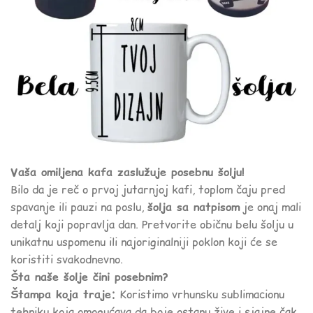
Vaša omiljena kafa zaslužuje posebnu šolju!
Bilo da je reč o prvoj jutarnjoj kafi, toplom čaju pred
spavanje ili pauzi na poslu,
šolja sa natpisom
je onaj mali
detalj koji popravlja dan. Pretvorite običnu belu šolju u
unikatnu uspomenu ili najoriginalniji poklon koji će se
koristiti svakodnevno.
Šta naše šolje čini posebnim?
Štampa koja traje:
Koristimo vrhunsku sublimacionu
tehniku koja omogućava da boje ostanu žive i sjajne čak