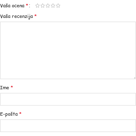
Vaša ocena
*
Vaša recenzija
*
Ime
*
E-pošta
*