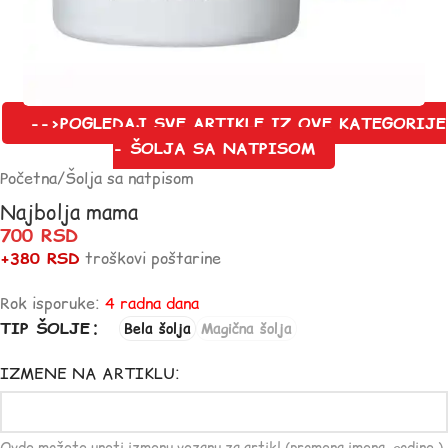
-->POGLEDAJ SVE ARTIKLE IZ OVE KATEGORIJE
- ŠOLJA SA NATPISOM
Početna
/
Šolja sa natpisom
Najbolja mama
700
RSD
+380 RSD
troškovi poštarine
Rok isporuke:
4 radna dana
TIP ŠOLJE
Bela šolja
Magična šolja
IZMENE NA ARTIKLU: