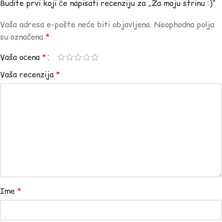
Budite prvi koji će napisati recenziju za „Za moju strinu :)“
Vaša adresa e-pošte neće biti objavljena.
Neophodna polja
su označena
*
Vaša ocena
*
Vaša recenzija
*
Ime
*