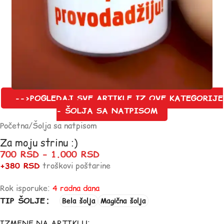
-->POGLEDAJ SVE ARTIKLE IZ OVE KATEGORIJE
- ŠOLJA SA NATPISOM
Početna
/
Šolja sa natpisom
Za moju strinu :)
700
RSD
–
1.000
RSD
+380 RSD
troškovi poštarine
Rok isporuke:
4 radna dana
TIP ŠOLJE
Bela šolja
Magična šolja
IZMENE NA ARTIKLU: