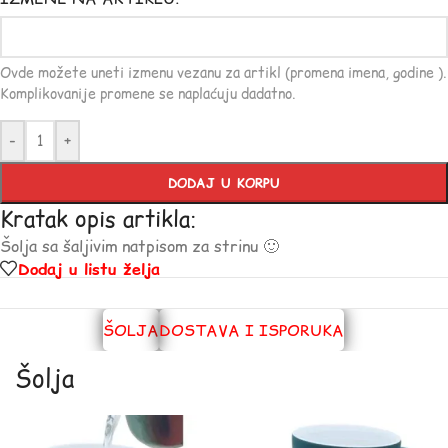
Ovde možete uneti izmenu vezanu za artikl (promena imena, godine ).
Komplikovanije promene se naplaćuju dadatno.
-
+
DODAJ U KORPU
Kratak opis artikla:
Šolja sa šaljivim natpisom za strinu 🙂
Dodaj u listu želja
ŠOLJA
DOSTAVA I ISPORUKA
Šolja