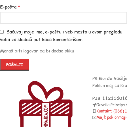
E-pošta
*
Sačuvaj moje ime, e-poštu i veb mesto u ovom pregledu
veba za sledeći put kada komentarišem.
Moraš biti logovan da bi dodao sliku
PR Đorđe Vasilj
Poklon majica Kr
PIB 11211601
Gavrila Principa
Kontakt: (066)
Mejl: poklonmaj