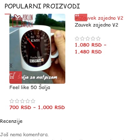
POPULARNI PROIZVODI
Zauvek zajedno V2
1.080
RSD
–
1.480
RSD
Feel like 50 Šolja
700
RSD
–
1.000
RSD
Recenzije
Još nema komentara.