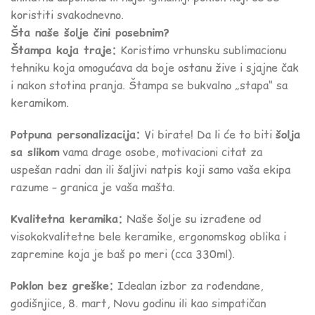
koristiti svakodnevno.
Šta naše šolje čini posebnim?
Štampa koja traje:
Koristimo vrhunsku sublimacionu
tehniku koja omogućava da boje ostanu žive i sjajne čak
i nakon stotina pranja. Štampa se bukvalno „stapa“ sa
keramikom.
Potpuna personalizacija:
Vi birate! Da li će to biti
šolja
sa slikom
vama drage osobe, motivacioni citat za
uspešan radni dan ili šaljivi natpis koji samo vaša ekipa
razume – granica je vaša mašta.
Kvalitetna keramika:
Naše šolje su izrađene od
visokokvalitetne bele keramike, ergonomskog oblika i
zapremine koja je baš po meri (cca 330ml).
Poklon bez greške:
Idealan izbor za rođendane,
godišnjice, 8. mart, Novu godinu ili kao simpatičan