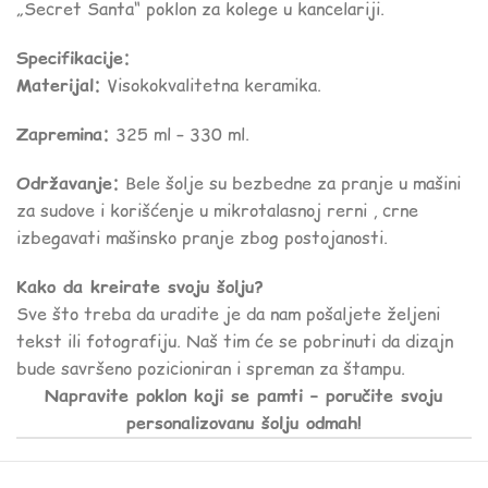
„Secret Santa“ poklon za kolege u kancelariji.
Specifikacije:
Materijal:
Visokokvalitetna keramika.
Zapremina:
325 ml – 330 ml.
Održavanje:
Bele šolje su bezbedne za pranje u mašini
za sudove i korišćenje u mikrotalasnoj rerni , crne
izbegavati mašinsko pranje zbog postojanosti.
Kako da kreirate svoju šolju?
Sve što treba da uradite je da nam pošaljete željeni
tekst ili fotografiju. Naš tim će se pobrinuti da dizajn
bude savršeno pozicioniran i spreman za štampu.
Napravite poklon koji se pamti – poručite svoju
personalizovanu šolju odmah!