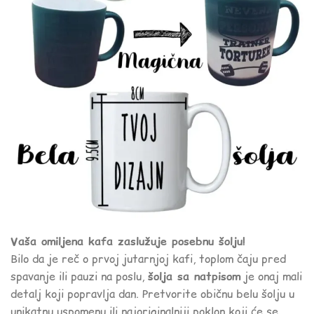
Vaša omiljena kafa zaslužuje posebnu šolju!
Bilo da je reč o prvoj jutarnjoj kafi, toplom čaju pred
spavanje ili pauzi na poslu,
šolja sa natpisom
je onaj mali
detalj koji popravlja dan. Pretvorite običnu belu šolju u
unikatnu uspomenu ili najoriginalniji poklon koji će se